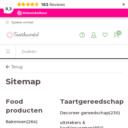
×
163
Reviews
9,3
fysieke winkel
0
Terug
Sitemap
Food
Taartgereedschap
producten
Decoreer gereedschap
(230)
Bakmixen
(264)
uitstekers &