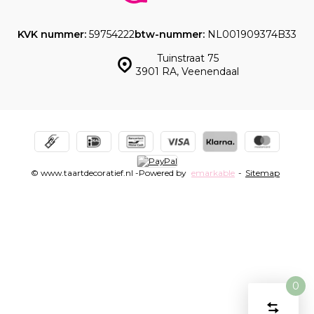
KVK nummer:
59754222
btw-nummer:
NL001909374B33
Tuinstraat 75
3901 RA, Veenendaal
© www.taartdecoratief.nl -
Powered by
emarkable
-
Sitemap
0
Vergelijk
Start