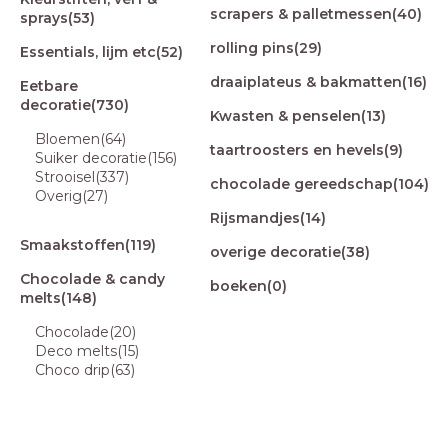
scrapers & palletmessen
(40)
sprays
(53)
rolling pins
(29)
Essentials, lijm etc
(52)
draaiplateus & bakmatten
(16)
Eetbare
decoratie
(730)
Kwasten & penselen
(13)
Bloemen
(64)
taartroosters en hevels
(9)
Suiker decoratie
(156)
Strooisel
(337)
chocolade gereedschap
(104)
Overig
(27)
Rijsmandjes
(14)
Smaakstoffen
(119)
overige decoratie
(38)
Chocolade & candy
boeken
(0)
melts
(148)
Chocolade
(20)
Deco melts
(15)
Choco drip
(63)