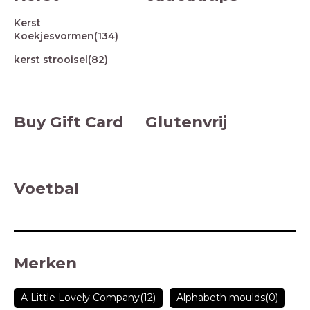
Kerst
Koekjesvormen
(134)
kerst strooisel
(82)
Buy Gift Card
Glutenvrij
Voetbal
Merken
A Little Lovely Company
(12)
Alphabeth moulds
(0)