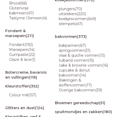
koekjesvormen
(972)
Brood
(66)
Glutenvrije
plungers
(70)
bakmixen
(47)
uitstekers
(220)
Tastyme IJsmixen
(4)
koekjesvormen
(649)
stempels
(47)
Fondant &
marsepein
(211)
bakvormen
(373)
Fondant
(192)
bakpannen
(67)
Marsepein
(14)
springvormen
(31)
Gumpaste
(22)
vlaai & quiche vormen
(13)
Glaze & lace
(1)
tulband vormen
(15)
cake & brownie vormen
(16)
cupcake & donut
Botercreme, bavarois
bakvormen
(14)
en vullingen
(116)
Bakringen &
sloffenvormen
(17)
Kleurstoffen
(352)
Overige bakvormen
(39)
Colour mill
(157)
Bloemen gereedschap
(51)
Glitters en dust
(124)
spuitmondjes en zakken
(180)
Kleurstiften, verf &