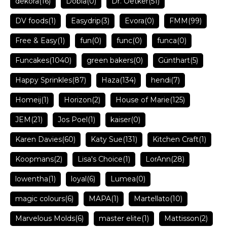
dekora
(16)
Dobla
(0)
Dr. Oetker
(51)
DV foods
(1)
Easydrip
(3)
Evora
(0)
FMM
(99)
Free & Easy
(1)
fun
(0)
func
(0)
funca
(0)
Funcakes
(1040)
green bakers
(0)
Günthart
(5)
Happy Sprinkles
(87)
Haza
(134)
hendi
(7)
Homeij
(1)
Horizon
(2)
House of Marie
(125)
JEM
(21)
Jos Poel
(1)
kaiser
(0)
Karen Davies
(60)
Katy Sue
(131)
Kitchen Craft
(1)
Koopmans
(2)
Lisa's Choice
(1)
LorAnn
(28)
lowentha
(1)
loyal
(6)
Lumea
(0)
magic colours
(6)
MAPA
(1)
Martellato
(10)
Marvelous Molds
(6)
master elite
(1)
Mattisson
(2)