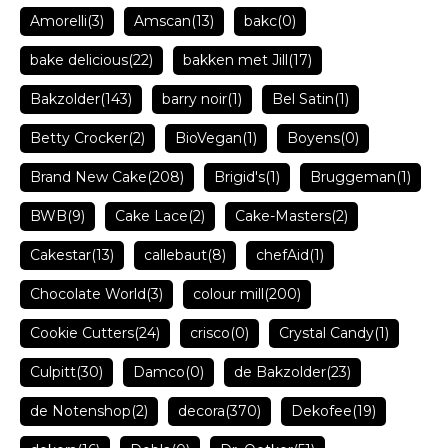
Amorelli
(3)
Amscan
(13)
bakc
(0)
bake delicious
(22)
bakken met Jill
(17)
Bakzolder
(143)
barry noir
(1)
Bel Satin
(1)
Betty Crocker
(2)
BioVegan
(1)
Boyens
(0)
Brand New Cake
(208)
Brigid's
(1)
Bruggeman
(1)
BWB
(9)
Cake Lace
(2)
Cake-Masters
(2)
Cakestar
(13)
callebaut
(8)
chefAid
(1)
Chocolate World
(3)
colour mill
(200)
Cookie Cutters
(24)
crisco
(0)
Crystal Candy
(1)
Culpitt
(30)
Damco
(0)
de Bakzolder
(23)
de Notenshop
(2)
decora
(370)
Dekofee
(19)