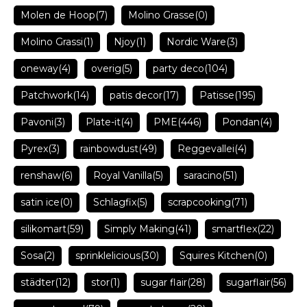
Molen de Hoop
(7)
Molino Grasse
(0)
Molino Grassi
(1)
Njoy
(1)
Nordic Ware
(3)
oneway
(4)
overig
(5)
party deco
(104)
Patchwork
(14)
patis decor
(17)
Patisse
(195)
Pavoni
(3)
Plate-it
(4)
PME
(446)
Pondan
(4)
Pyrex
(3)
rainbowdust
(49)
Reggevallei
(4)
renshaw
(6)
Royal Vanilla
(5)
saracino
(51)
satin ice
(0)
Schlagfix
(5)
scrapcooking
(71)
silikomart
(59)
Simply Making
(41)
smartflex
(22)
Sosa
(2)
sprinklelicious
(30)
Squires Kitchen
(0)
städter
(12)
stor
(1)
sugar flair
(28)
sugarflair
(56)