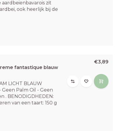
e aardbeienbavarois zit
rdbei, ook heerlijk bij de
€3,89
Creme fantastique blauw
EAM LICHT BLAUW
j - Geen Palm Oil - Geen
en . BENODIGDHEDEN:
eren van een taart: 150 g