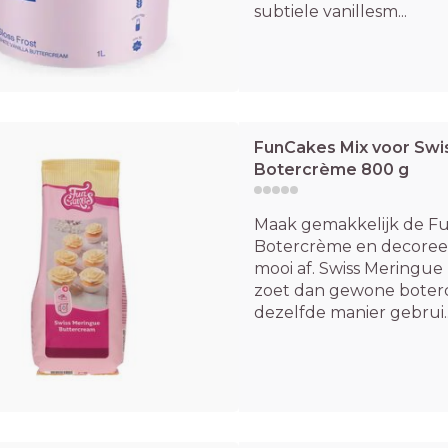
subtiele vanillesm...
FunCakes Mix voor Swi
Botercrème 800 g
Maak gemakkelijk de F
Botercrème en decoreer,
mooi af. Swiss Meringue
zoet dan gewone boter
dezelfde manier gebrui..