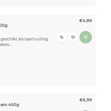
€4,89
500g
geschikt als taartvulling
kes....
€6,99
ream 450g