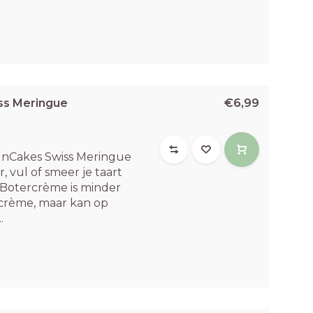
ss Meringue
€6,99
unCakes Swiss Meringue
 vul of smeer je taart
 Botercrème is minder
crème, maar kan op
.