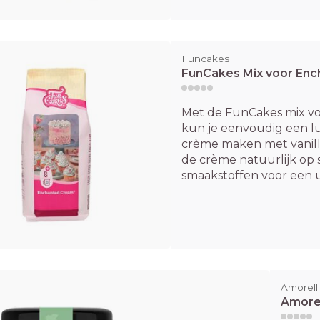
Funcakes
FunCakes Mix voor En
Met de FunCakes mix v
kun je eenvoudig een l
crème maken met vanill
de crème natuurlijk o
smaakstoffen voor een un
Amorelli
Amorel