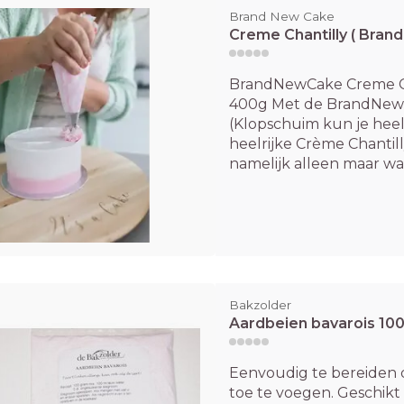
Brand New Cake
Creme Chantilly ( Bra
BrandNewCake Creme Ch
400g Met de BrandNewC
(Klopschuim kun je heel
heelrijke Crème Chantil
namelijk alleen maar wate
Bakzolder
Aardbeien bavarois 100
Eenvoudig te bereiden 
toe te voegen. Geschikt 