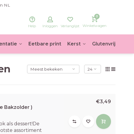
in NL
0
Winkelwagen
Help
Inloggen
Verlanglijst
entatie
Eetbare print
Kerst
Glutenvrij
Voet
gen
€3,49
e Bakzolder )
ok als dessert!De
otste assortiment