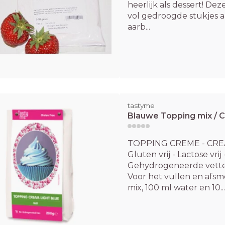
heerlijk als dessert! Dez
vol gedroogde stukjes aa
aarb...
tastyme
Blauwe Topping mix / 
TOPPING CREME - CR
Gluten vrij - Lactose vri
Gehydrogeneerde vett
Voor het vullen en afsm
mix, 100 ml water en 10...