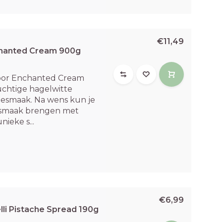
€11,49
chanted Cream 900g
oor Enchanted Cream
uchtige hagelwitte
esmaak. Na wens kun je
p smaak brengen met
ieke s...
€6,99
li Pistache Spread 190g