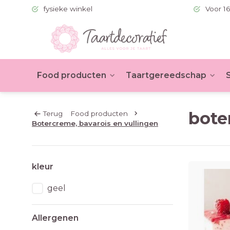
 (BE >60)
fysieke winkel
Voor 16
Food producten
Taartgereedschap
bote
Terug
Food producten
Botercreme, bavarois en vullingen
kleur
geel
Allergenen