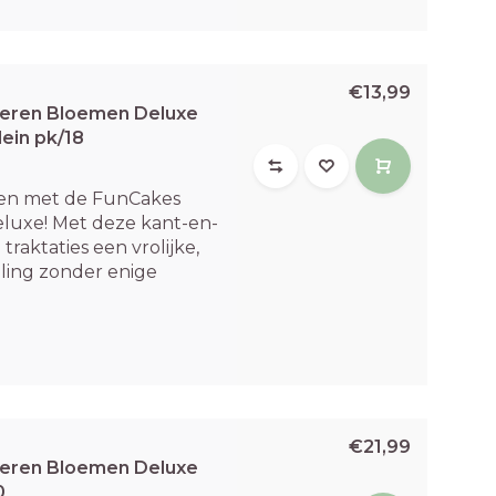
€13,99
ieren Bloemen Deluxe
lein pk/18
eien met de FunCakes
eluxe! Met deze kant-en-
traktaties een vrolijke,
ling zonder enige
€21,99
ieren Bloemen Deluxe
0