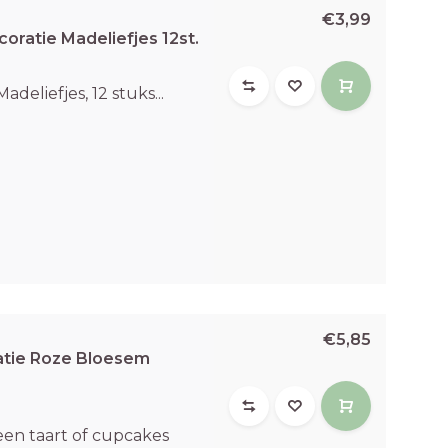
€3,99
coratie Madeliefjes 12st.
deliefjes, 12 stuks...
€5,85
atie Roze Bloesem
een taart of cupcakes