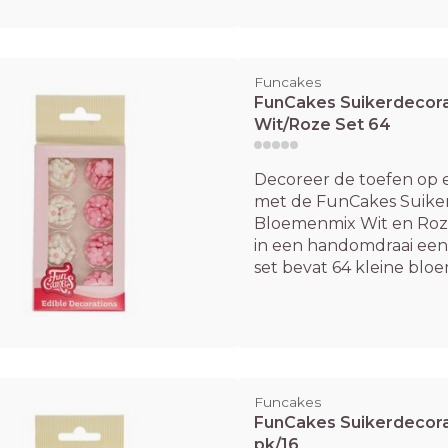
Funcakes
FunCakes Suikerdecor
Wit/Roze Set 64
Decoreer de toefen op 
met de FunCakes Suiker
Bloemenmix Wit en Roze. 
in een handomdraai een
set bevat 64 kleine bloem
Funcakes
FunCakes Suikerdecora
pk/16