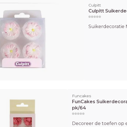
Culpitt
Culpitt Suikerde
Suikerdecoratie Ma
Funcakes
FunCakes Suikerdecor
pk/64
Decoreer de toefen op 