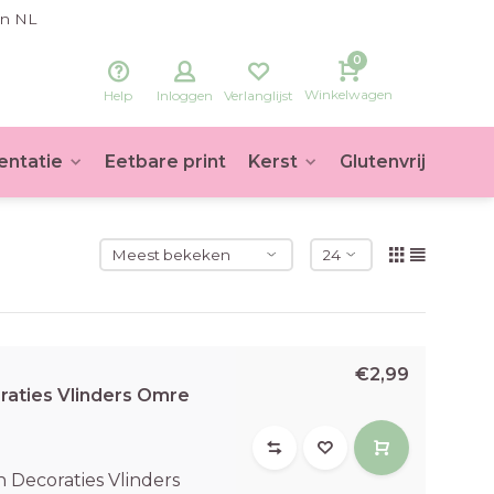
in NL
0
Winkelwagen
Help
Inloggen
Verlanglijst
entatie
Eetbare print
Kerst
Glutenvrij
Voet
€2,99
raties Vlinders Omre
 Decoraties Vlinders