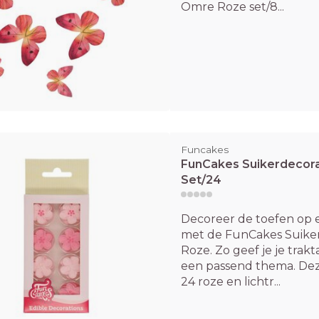
Omre Roze set/8...
Funcakes
FunCakes Suikerdecor
Set/24
Decoreer de toefen op 
met de FunCakes Suike
Roze. Zo geef je je trak
een passend thema. Dez
24 roze en lichtr...