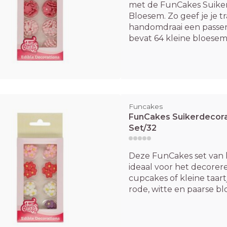
met de FunCakes Suiker
Bloesem. Zo geef je je tr
handomdraai een passe
bevat 64 kleine bloesems 
Funcakes
FunCakes Suikerdecora
Set/32
Deze FunCakes set van 
ideaal voor het decorere
cupcakes of kleine taart
rode, witte en paarse blo