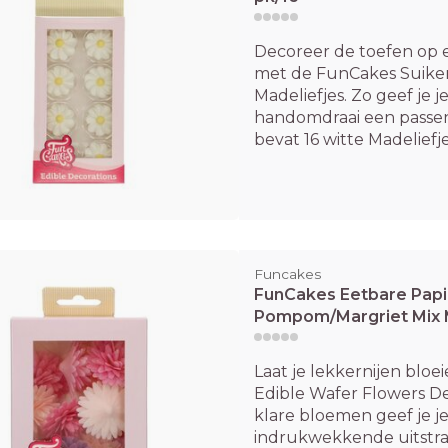
Decoreer de toefen op 
met de FunCakes Suiker
Madeliefjes. Zo geef je je
handomdraai een passe
bevat 16 witte Madeliefjes
Funcakes
FunCakes Eetbare Pap
Pompom/Margriet Mix 
Laat je lekkernijen blo
Edible Wafer Flowers D
klare bloemen geef je je 
indrukwekkende uitstra