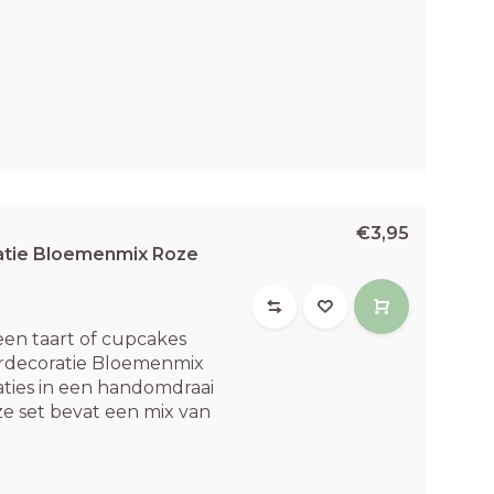
€3,95
atie Bloemenmix Roze
een taart of cupcakes
rdecoratie Bloemenmix
taties in een handomdraai
e set bevat een mix van