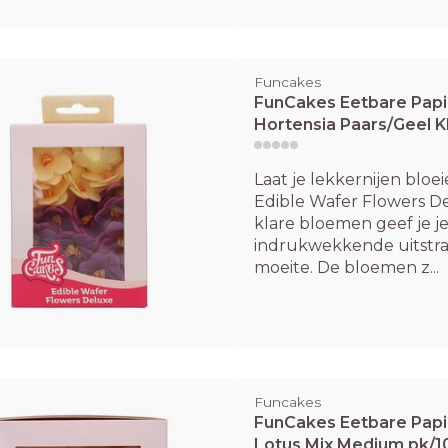
Funcakes
FunCakes Eetbare Pap
Hortensia Paars/Geel K
Laat je lekkernijen blo
Edible Wafer Flowers D
klare bloemen geef je je 
indrukwekkende uitstra
moeite. De bloemen z...
Funcakes
FunCakes Eetbare Pap
Lotus Mix Medium pk/1