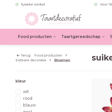
 (BE >60)
fysieke winkel
Voor 16
Food producten
Taartgereedschap
suik
Terug
Food producten
Eetbare decoratie
Bloemen
kleur
wit
rood
blauw
geel