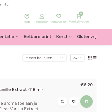
in NL
0
Winkelwagen
Help
Inloggen
Verlanglijst
entatie
Eetbare print
Kerst
Glutenvrij
Voet
€6,20
anille Extract -118 ml-
le aroma toe aan je
ear Vanilla Extract.