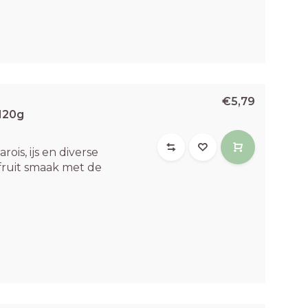
€5,79
120g
ois, ijs en diverse
 fruit smaak met de