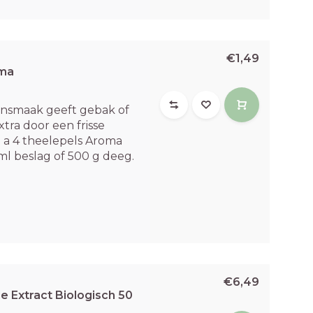
€1,49
oma
ensmaak geeft gebak of
xtra door een frisse
 a 4 theelepels Aroma
l beslag of 500 g deeg.
€6,49
le Extract Biologisch 50