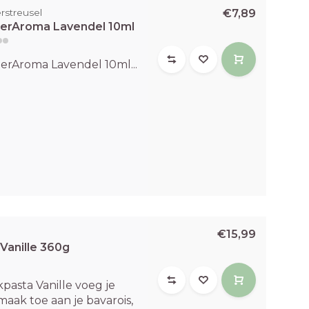
rstreusel
€7,89
erAroma Lavendel 10ml
erAroma Lavendel 10ml...
€15,99
anille 360g
asta Vanille voeg je
aak toe aan je bavarois,