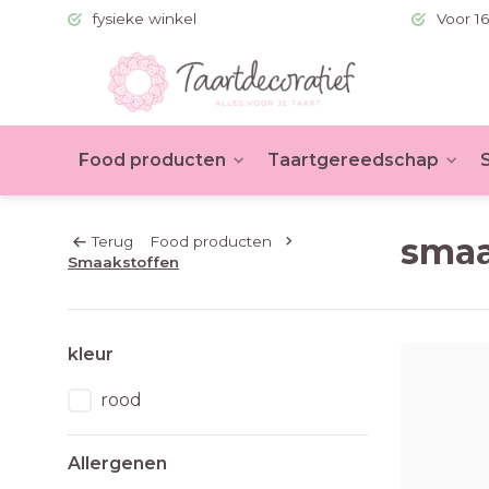
 (BE >60)
fysieke winkel
Voor 16
Food producten
Taartgereedschap
smaa
Terug
Food producten
Smaakstoffen
kleur
rood
Allergenen