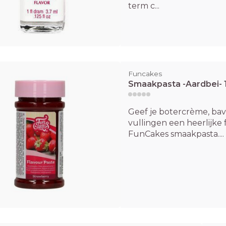
term c...
Funcakes
Smaakpasta -Aardbei- 
Geef je botercrème, bavar
vullingen een heerlijke
FunCakes smaakpasta....