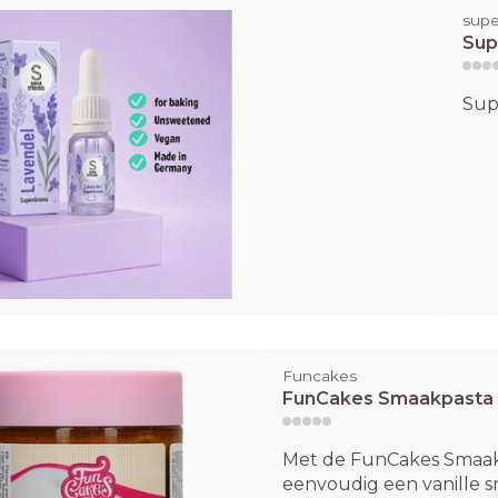
supe
Sup
Sup
Funcakes
FunCakes Smaakpasta V
Met de FunCakes Smaakp
eenvoudig een vanille sm