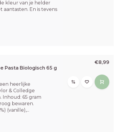
de kleur van je helder
et aantasten. En is tevens
€8,99
le Pasta Biologisch 65 g
een heerlijke
lor & Colledge
a. Inhoud: 65 gram
droog bewaren.
 (vanille),...