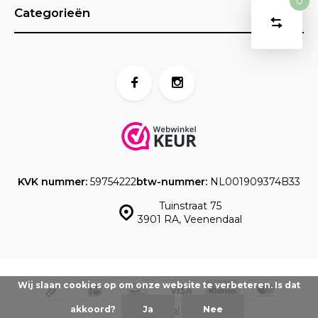
0
Categorieën
Vergelijk
Start
product
U
Verwijder
heeft
alle
producten
vergelijk
geen
artikelen
in uw
winkelwag
KVK nummer:
59754222
btw-nummer:
NL001909374B33
Tuinstraat 75
3901 RA, Veenendaal
Wij slaan cookies op om onze website te verbeteren. Is dat
akkoord?
Ja
Nee