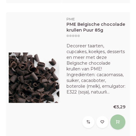
PME
PME Belgische chocolade
krullen Puur 85g
Decoreer taarten,
cupcakes, koekjes, desserts
en meer met deze
Belgische chocolade
krullen van PME!
Ingrediënten: cacaomassa,
suiker, cacaoboter,
boterolie (melk), emulgator:
E322 (soja), natuurli...
€5,29