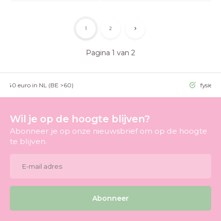
1
2
Pagina 1 van 2
g >40 euro in NL (BE >60)
fysieke
Wil je op de hoogte blijven?
Abonneer je op onze nieuwsbrief om op de hoogte
te blijven.
Abonneer