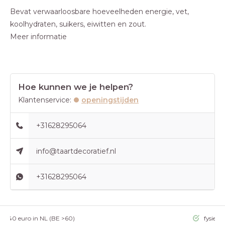
Bevat verwaarloosbare hoeveelheden energie, vet,
koolhydraten, suikers, eiwitten en zout.
Meer informatie
Hoe kunnen we je helpen?
Klantenservice:
openingstijden
+31628295064
info@taartdecoratief.nl
+31628295064
g >40 euro in NL (BE >60)
fysieke