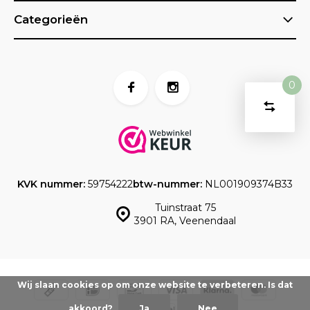
Categorieën
0
Vergelijk
Start
product
U
Verwijder
heeft
alle
producten
vergelijk
geen
artikelen
in uw
KVK nummer:
59754222
btw-nummer:
NL001909374B33
winkelwag
Tuinstraat 75
3901 RA, Veenendaal
Wij slaan cookies op om onze website te verbeteren. Is dat
akkoord?
Ja
Nee