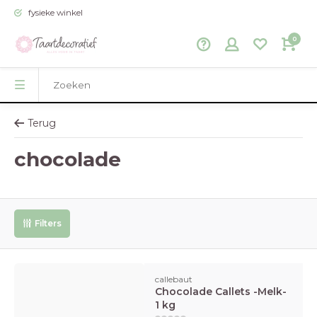
fysieke winkel
0
Terug
chocolade
Filters
callebaut
Chocolade Callets -Melk-
1 kg