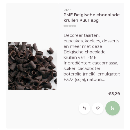
PME
PME Belgische chocolade
krullen Puur 85g
Decoreer taarten,
cupcakes, koekjes, desserts
en meer met deze
Belgische chocolade
krullen van PME!
Ingrediënten: cacaomassa,
suiker, cacaoboter,
boterolie (melk), emulgator:
E322 (soja), natuurli...
€5,29