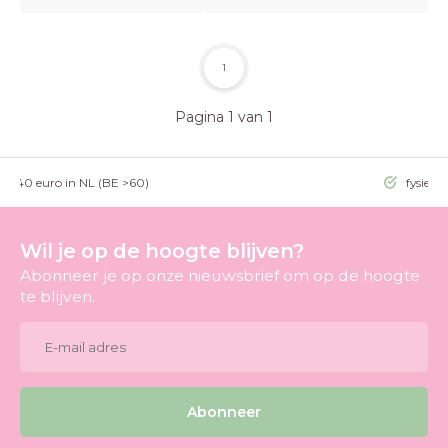
1
Pagina 1 van 1
g >40 euro in NL (BE >60)
fysieke
Wil je op de hoogte blijven?
Abonneer je op onze nieuwsbrief om op de hoogte
te blijven.
Abonneer