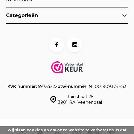
Categorieën
KVK nummer:
59754222
btw-nummer:
NL001909374B33
Tuinstraat 75
3901 RA, Veenendaal
Wij slaan cookies op om onze website te verbeteren. Is dat