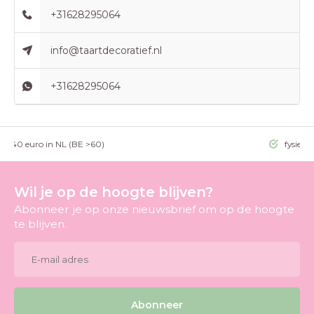
+31628295064
info@taartdecoratief.nl
+31628295064
g >40 euro in NL (BE >60)
fysieke
Wil je op de hoogte blijven?
Abonneer je op onze nieuwsbrief om op de hoogte
te blijven.
Abonneer