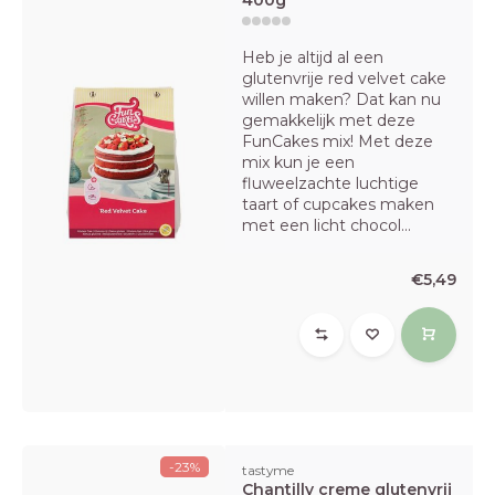
400g
Heb je altijd al een
glutenvrije red velvet cake
willen maken? Dat kan nu
gemakkelijk met deze
FunCakes mix! Met deze
mix kun je een
fluweelzachte luchtige
taart of cupcakes maken
met een licht chocol...
€5,49
-23%
tastyme
Chantilly creme glutenvrij