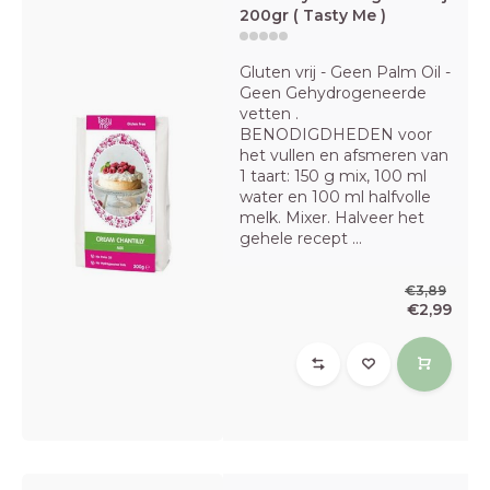
200gr ( Tasty Me )
Gluten vrij - Geen Palm Oil -
Geen Gehydrogeneerde
vetten .
BENODIGDHEDEN voor
het vullen en afsmeren van
1 taart: 150 g mix, 100 ml
water en 100 ml halfvolle
melk. Mixer. Halveer het
gehele recept ...
€3,89
€2,99