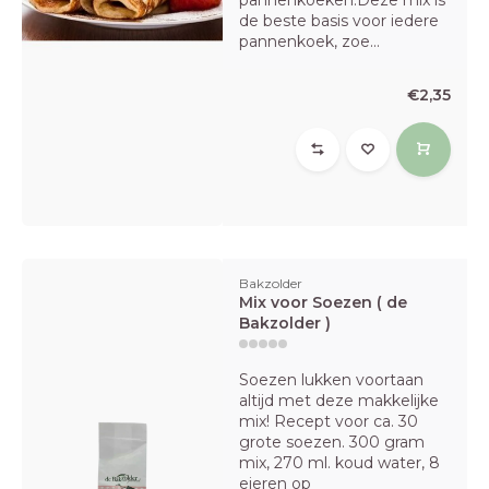
pannenkoeken.Deze mix is
de beste basis voor iedere
pannenkoek, zoe...
€2,35
Bakzolder
Mix voor Soezen ( de
Bakzolder )
Soezen lukken voortaan
altijd met deze makkelijke
mix! Recept voor ca. 30
grote soezen. 300 gram
mix, 270 ml. koud water, 8
eieren op