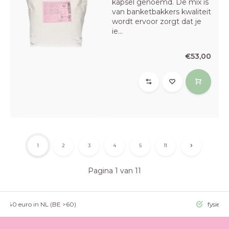
kapsel genoemd. De mix is
van banketbakkers kwaliteit
wordt ervoor zorgt dat je
ie...
€53,00
1
2
3
4
5
11
Pagina 1 van 11
g >40 euro in NL (BE >60)
fysieke