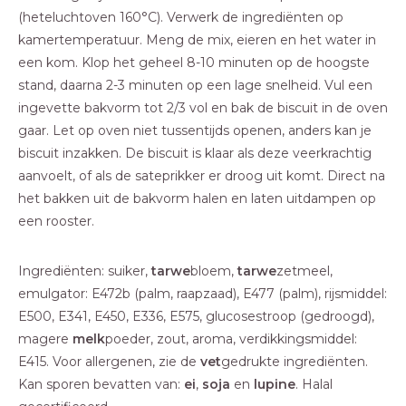
(heteluchtoven 160°C). Verwerk de ingrediënten op
kamertemperatuur. Meng de mix, eieren en het water in
een kom. Klop het geheel 8-10 minuten op de hoogste
stand, daarna 2-3 minuten op een lage snelheid. Vul een
ingevette bakvorm tot 2/3 vol en bak de biscuit in de oven
gaar. Let op oven niet tussentijds openen, anders kan je
biscuit inzakken. De biscuit is klaar als deze veerkrachtig
aanvoelt, of als de sateprikker er droog uit komt. Direct na
het bakken uit de bakvorm halen en laten uitdampen op
een rooster.
Ingrediënten: suiker,
tarwe
bloem,
tarwe
zetmeel,
emulgator: E472b (palm, raapzaad), E477 (palm), rijsmiddel:
E500, E341, E450, E336, E575, glucosestroop (gedroogd),
magere
melk
poeder, zout, aroma, verdikkingsmiddel:
E415. Voor allergenen, zie de
vet
gedrukte ingrediënten.
Kan sporen bevatten van:
ei
,
soja
en
lupine
. Halal