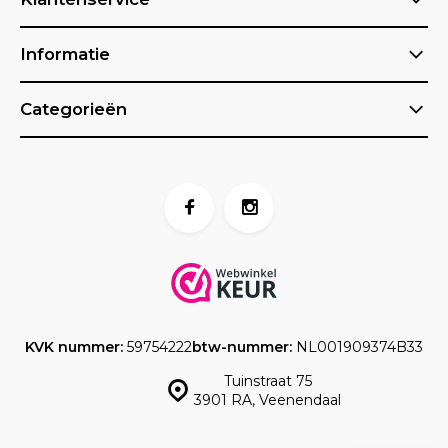
Informatie
Categorieën
KVK nummer:
59754222
btw-nummer:
NL001909374B33
Tuinstraat 75
3901 RA, Veenendaal