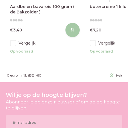
Aardbeien bavarois 100 gram (
botercreme 1 kilo
de Bakzolder )
€3,49
€7,20
Vergelijk
Vergelijk
Op voorraad
Op voorraad
g >40 euro in NL (BE >60)
fysieke
Wil je op de hoogte blijven?
Abonneer je op onze nieuwsbrief om op de hoogte
te blijven.