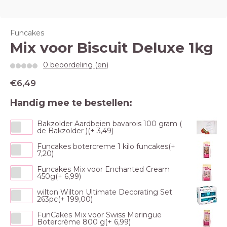
Funcakes
Mix voor Biscuit Deluxe 1kg
0 beoordeling (en)
€6,49
Handig mee te bestellen:
Bakzolder Aardbeien bavarois 100 gram (
de Bakzolder )(+ 3,49)
Funcakes botercreme 1 kilo funcakes(+
7,20)
Funcakes Mix voor Enchanted Cream
450g(+ 6,99)
wilton Wilton Ultimate Decorating Set
263pc(+ 199,00)
FunCakes Mix voor Swiss Meringue
Botercrème 800 g(+ 6,99)