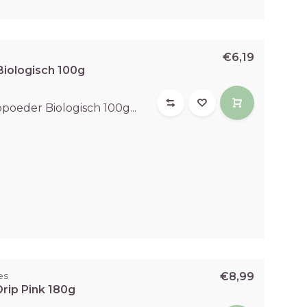
€6,19
iologisch 100g
poeder Biologisch 100g...
es
€8,99
rip Pink 180g