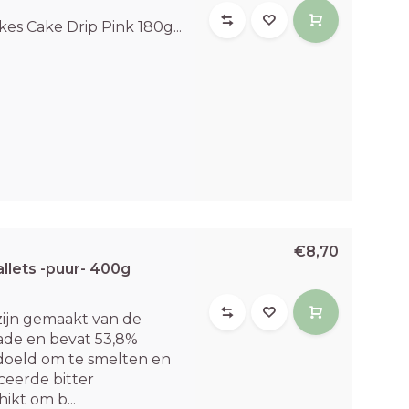
es Cake Drip Pink 180g...
€8,70
llets -puur- 400g
zijn gemaakt van de
lade en bevat 53,8%
bedoeld om te smelten en
eerde bitter
ikt om b...