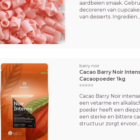
aardbeien smaak. Gebrui
decoreren van cupcakes
van desserts. Ingrediën...
barry noir
Cacao Barry Noir Inte
Cacaopoeder 1kg
Cacao Barry Noir intens
een vetarme en alkalis
poeder heeft een diepz
een sterke en bittere c
structuur zorgt ervoor...