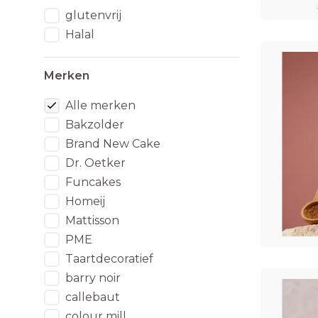
glutenvrij
Halal
Merken
Alle merken
Bakzolder
Brand New Cake
Dr. Oetker
Funcakes
Homeij
Mattisson
PME
Taartdecoratief
barry noir
callebaut
colour mill