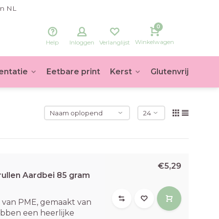
in NL
0
Winkelwagen
Help
Inloggen
Verlanglijst
entatie
Eetbare print
Kerst
Glutenvrij
Voet
€5,29
ullen Aardbei 85 gram
n van PME, gemaakt van
ebben een heerlijke