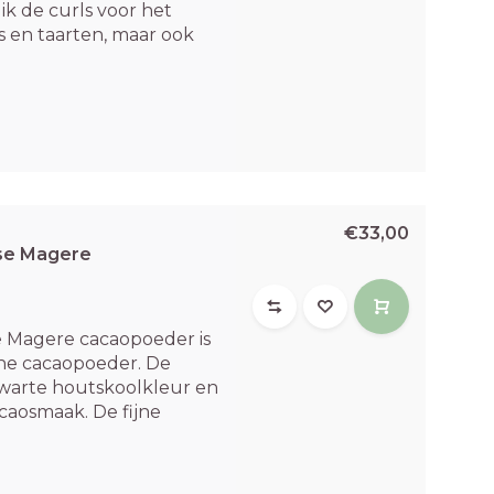
k de curls voor het
 en taarten, maar ook
€33,00
nse Magere
e Magere cacaopoeder is
che cacaopoeder. De
warte houtskoolkleur en
acaosmaak. De fijne