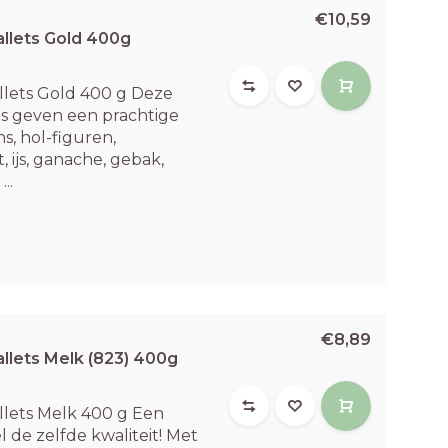
€10,59
llets Gold 400g
llets Gold 400 g Deze
ts geven een prachtige
s, hol-figuren,
 ijs, ganache, gebak,
..
€8,89
llets Melk (823) 400g
llets Melk 400 g Een
 de zelfde kwaliteit! Met