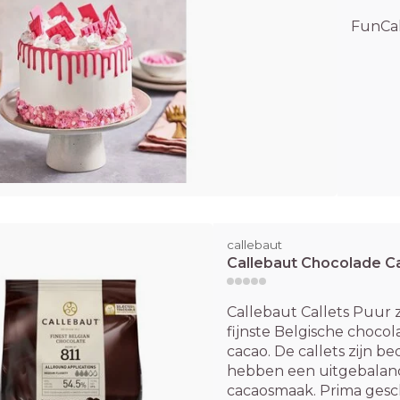
FunCak
callebaut
Callebaut Chocolade Ca
Callebaut Callets Puur 
fijnste Belgische choco
cacao. De callets zijn 
hebben een uitgebalanc
cacaosmaak. Prima gesch