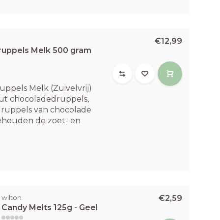
€12,99
ruppels Melk 500 gram
ppels Melk (Zuivelvrij)
ut chocoladedruppels,
 druppels van chocolade
behouden de zoet- en
wilton
€2,59
Candy Melts 125g - Geel