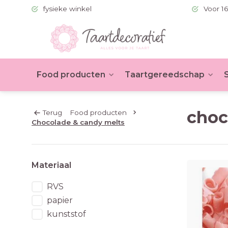
 (BE >60)
fysieke winkel
Voor 16
Food producten
Taartgereedschap
choc
Terug
Food producten
Chocolade & candy melts
Materiaal
RVS
papier
kunststof