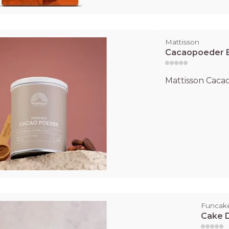
Mattisson
Cacaopoeder B
Mattisson Cacao
Funcak
Cake D