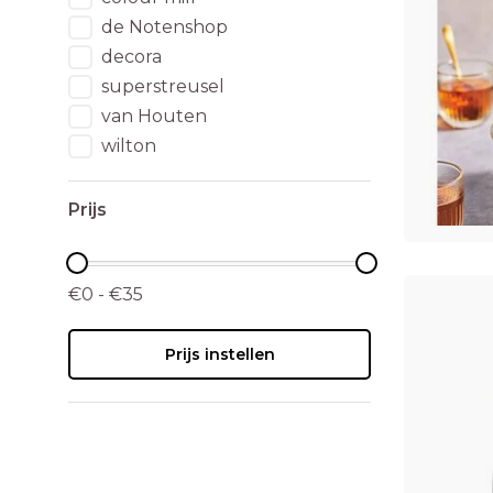
de Notenshop
decora
superstreusel
van Houten
wilton
Prijs
€0 - €35
Prijs instellen