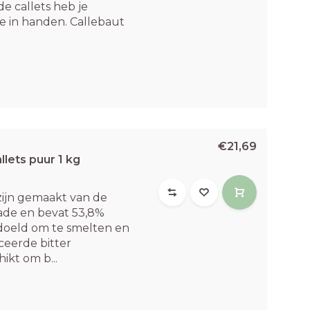
e callets heb je
e in handen. Callebaut
€21,69
lets puur 1 kg
zijn gemaakt van de
lade en bevat 53,8%
bedoeld om te smelten en
eerde bitter
ikt om b...