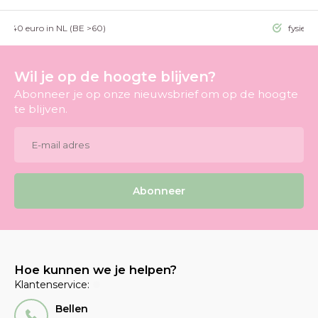
g >40 euro in NL (BE >60)
fysieke
Wil je op de hoogte blijven?
Abonneer je op onze nieuwsbrief om op de hoogte
te blijven.
Abonneer
Hoe kunnen we je helpen?
Klantenservice:
Bellen