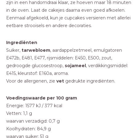
zijn in een handomdraai klaar, ze hoeven maar 18 minuten
in de oven. Laat de cakejes daarna even goed afkoelen.
Eenmaal afgekoeld, kun je cupcakes versieren met allerlei
eetbare strooisels en andere decoraties.
Ingrediënten
Suiker,
tarwebloem
, aardappelzetmeel, emulgatoren
E472b, E481, E477, rijsmiddelen: E450, E500, zout,
gedroogde glucosestroop,
sojameel
, verdikkingsmiddel:
E415, kleurstof: E160a, aroma.
Voor de allergenen, zie
vet
gedrukte ingrediënten.
Voedingswaarde per 100 gram
Energie: 1577 kJ / 377 kcal
Vetten: 1,1 g
waarvan verzadigd: 0,7 g
Koolhydraten: 84,9 g
waarvan suiker: 51 g