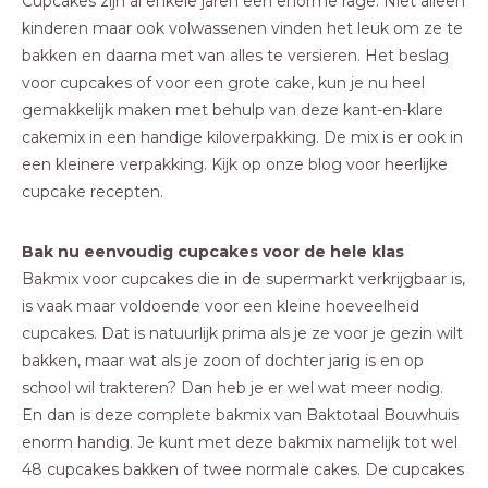
Cupcakes zijn al enkele jaren een enorme rage. Niet alleen
kinderen maar ook volwassenen vinden het leuk om ze te
bakken en daarna met van alles te versieren. Het beslag
voor cupcakes of voor een grote cake, kun je nu heel
gemakkelijk maken met behulp van deze kant-en-klare
cakemix in een handige kiloverpakking. De mix is er ook in
een
kleinere
verpakking. Kijk op onze
blog
voor heerlijke
cupcake recepten.
Bak nu eenvoudig cupcakes voor de hele klas
Bakmix voor cupcakes die in de supermarkt verkrijgbaar is,
is vaak maar voldoende voor een kleine hoeveelheid
cupcakes. Dat is natuurlijk prima als je ze voor je gezin wilt
bakken, maar wat als je zoon of dochter jarig is en op
school wil trakteren? Dan heb je er wel wat meer nodig.
En dan is deze complete bakmix van Baktotaal Bouwhuis
enorm handig. Je kunt met deze bakmix namelijk tot wel
48 cupcakes bakken of twee normale cakes. De cupcakes