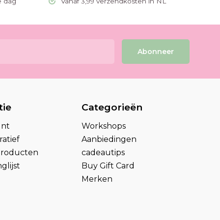
e dag
Vanaf 3,99 verzendkosten in NL
Abonneer
tie
Categorieën
unt
Workshops
atief
Aanbiedingen
 producten
cadeautips
glijst
Buy Gift Card
Merken