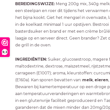
BEREIDINGSWIJZE:
Meng 200g mix, 340g melk 
een steelpan en roer dit tijdens het verwarmen 
het bijna kookt. Giet het mengsel in ovenvaste, l
in de koelkast minimaal 1 uur opstijven. Bestroo
basterdsuiker en brand er met een crème brûl
laagje op en serveer direct. Geen brander? Zet 
de grill in de oven.
9,3
INGREDIËNTEN:
Suiker, glucosestroop, magere
maltodextrine, dextrose, maïszetmeel, rijstzetm
carrageen (E1007); aroma, kleurstoffen: curcumi
(E160a). Kan sporen bevatten van:
melk
,
eieren
,
Bewaren bij kamertemperatuur op een droge pla
aan temperatuurveranderingen en warmtebro
in een glutenvrije faciliteit geproduceerd en T
garanderen dat de mixen minder dan 20mg/20