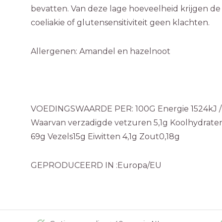
bevatten. Van deze lage hoeveelheid krijgen 
coeliakie of glutensensitiviteit geen klachten.
Allergenen: Amandel en hazelnoot
VOEDINGSWAARDE PER: 100G Energie 1524kJ / 3
Waarvan verzadigde vetzuren 5,1g Koolhydrate
69g Vezels15g Eiwitten 4,1g Zout0,18g
GEPRODUCEERD IN :Europa/EU