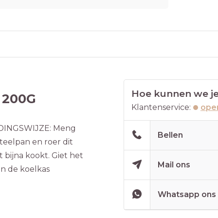
Hoe kunnen we je
j 200G
Klantenservice:
open
DINGSWIJZE: Meng
Bellen
eelpan en roer dit
 bijna kookt. Giet het
Mail ons
in de koelkas
Whatsapp ons