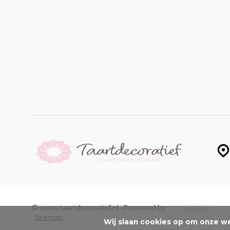
© www.taartdecoratief.nl -
Powered by
emarkable
-
Sitemap
Wij slaan cookies op om onze we