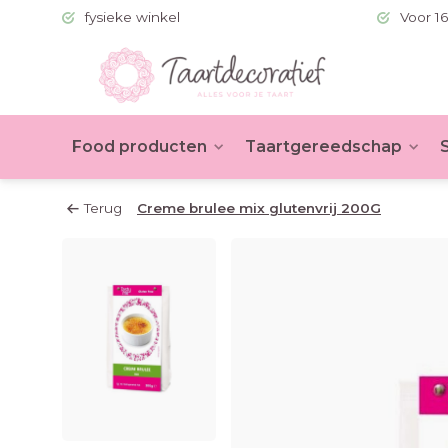
 (BE >60)
fysieke winkel
Voor 16
Food producten
Taartgereedschap
Terug
Creme brulee mix glutenvrij 200G