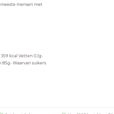
de meeste mensen met
59 kcal Vetten 0,1g-
n 85g- Waarvan suikers