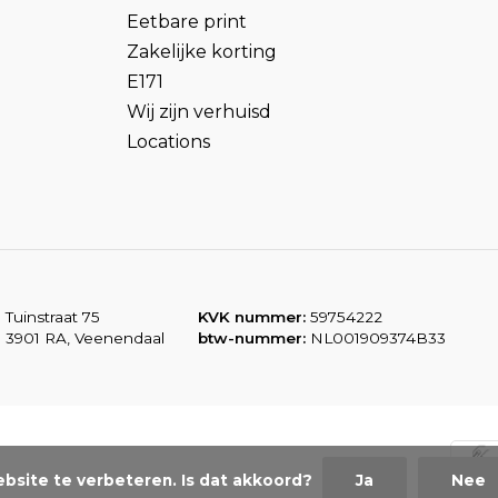
Eetbare print
Zakelijke korting
E171
Wij zijn verhuisd
Locations
Tuinstraat 75
KVK nummer:
59754222
3901 RA, Veenendaal
btw-nummer:
NL001909374B33
bsite te verbeteren. Is dat akkoord?
Ja
Nee