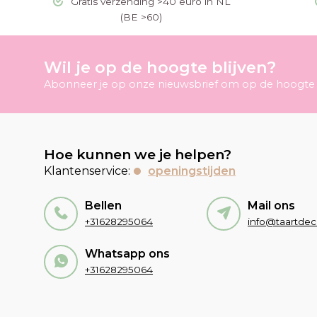
Gratis verzending >40 euro in NL
(BE >60)
Wil je op de hoogte blijven?
Abonneer je op onze nieuwsbrief om op de hoogte t
Hoe kunnen we je helpen?
Klantenservice:
openingstijden
Bellen
Mail ons
+31628295064
Whatsapp ons
+31628295064