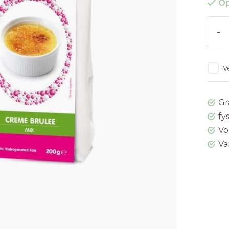
Op
-
V
Gr
fy
Vo
Va