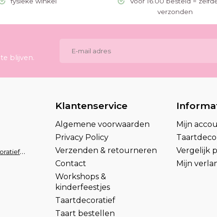
fysieke winkel
Voor 16.00 besteld = zelfd
verzonden
e blijven.
Klantenservice
Informa
Algemene voorwaarden
Mijn acco
Privacy Policy
Taartdecor
Verzenden & retourneren
Vergelijk
info@taartdecoratief.nl
Contact
Mijn verlan
Workshops &
kinderfeestjes
Taartdecoratief
Taart bestellen