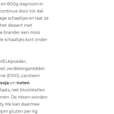
en 800g slagroom in
continue door tot dat
age schaaltjes en laat ze
i het dessert met
ée brander een mooi
de schaaltjes kort onder
 MELKpoeder,
eel, verdikkingsmiddel:
ne (E100), caroteen
soja
en
noten
.
ats, niet blootstellen
nnen.
De mixen worden
asty Me kan daarmee
ppm gluten per kg