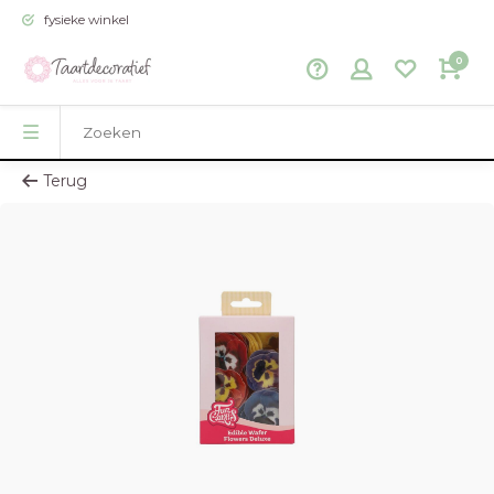
fysieke winkel
0
Terug