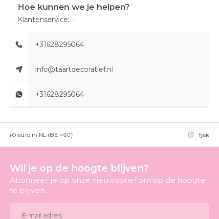
Hoe kunnen we je helpen?
Klantenservice:
+31628295064
info@taartdecoratief.nl
+31628295064
g >40 euro in NL (BE >60)
fysieke
Wil je op de hoogte blijven?
Abonneer je op onze nieuwsbrief om op de hoogte
te blijven.