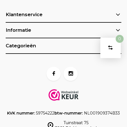
Klantenservice
Informatie
0
Vergelijk
Categorieën
Start
product
U
Verwijder
heeft
alle
producten
vergelijk
geen
artikelen
in uw
winkelwag
KVK nummer:
59754222
btw-nummer:
NL001909374B33
Tuinstraat 75