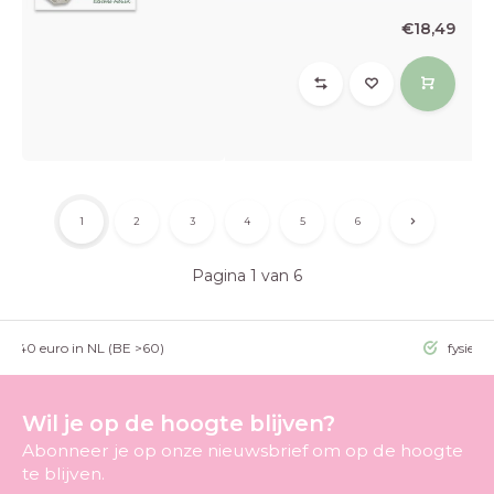
€18,49
1
2
3
4
5
6
Pagina 1 van 6
g >40 euro in NL (BE >60)
fysieke
Wil je op de hoogte blijven?
Abonneer je op onze nieuwsbrief om op de hoogte
te blijven.