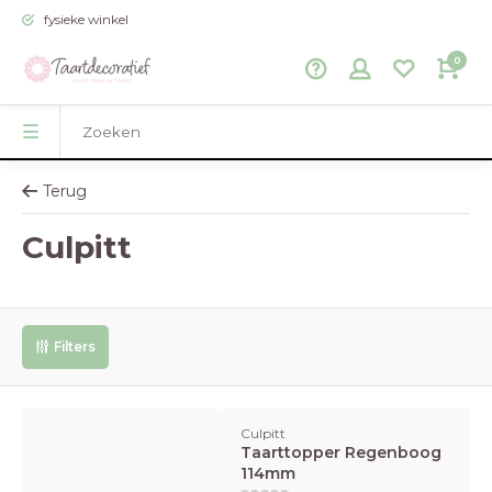
fysieke winkel
0
Terug
Culpitt
Filters
Culpitt
Taarttopper Regenboog
114mm