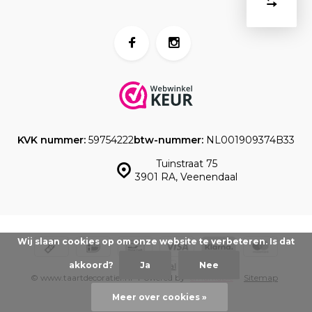
Start
product
U
Verwijder
heeft
alle
producten
vergelijk
geen
artikelen
in uw
winkelwag
KVK nummer:
59754222
btw-nummer:
NL001909374B33
Tuinstraat 75
3901 RA, Veenendaal
Wij slaan cookies op om onze website te verbeteren. Is dat
akkoord?
Ja
Nee
© www.taartdecoratief.nl -
Powered by
emarkable
-
Sitemap
Meer over cookies »