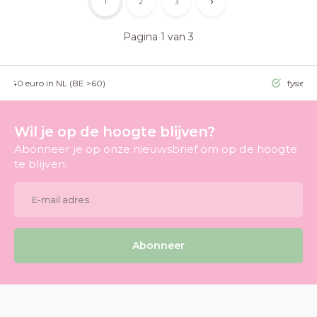
1
2
3
Pagina 1 van 3
g >40 euro in NL (BE >60)
fysieke
Wil je op de hoogte blijven?
Abonneer je op onze nieuwsbrief om op de hoogte
te blijven.
Abonneer