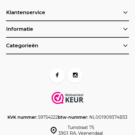
Klantenservice
Informatie
Categorieën
KVK nummer:
59754222
btw-nummer:
NL001909374B33
Tuinstraat 75
3901 RA, Veenendaal