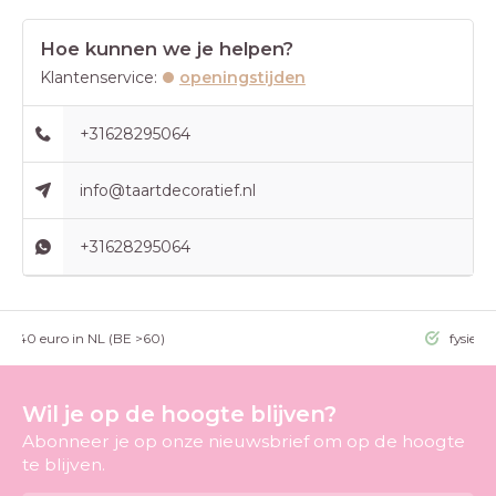
Hoe kunnen we je helpen?
Klantenservice:
openingstijden
+31628295064
info@taartdecoratief.nl
+31628295064
g >40 euro in NL (BE >60)
fysieke
Wil je op de hoogte blijven?
Abonneer je op onze nieuwsbrief om op de hoogte
te blijven.