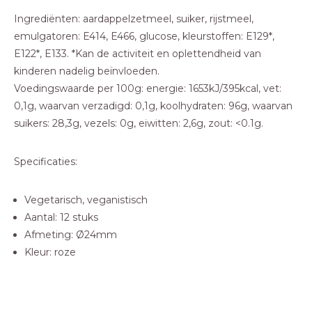
Ingrediënten: aardappelzetmeel, suiker, rijstmeel,
emulgatoren: E414, E466, glucose, kleurstoffen: E129*,
E122*, E133. *Kan de activiteit en oplettendheid van
kinderen nadelig beïnvloeden.
Voedingswaarde per 100g: energie: 1653kJ/395kcal, vet:
0,1g, waarvan verzadigd: 0,1g, koolhydraten: 96g, waarvan
suikers: 28,3g, vezels: 0g, eiwitten: 2,6g, zout: <0.1g.
Specificaties:
Vegetarisch, veganistisch
Aantal: 12 stuks
Afmeting: Ø24mm
Kleur: roze