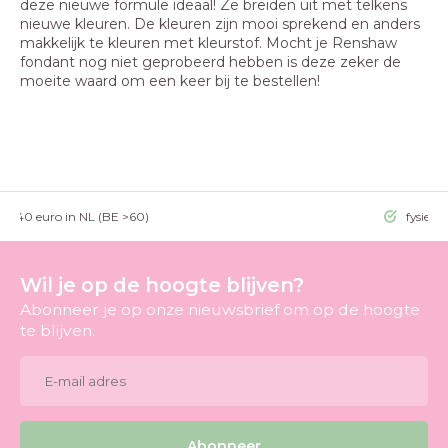
deze nieuwe formule ideaal! Ze breiden uit met telkens
nieuwe kleuren. De kleuren zijn mooi sprekend en anders
makkelijk te kleuren met kleurstof. Mocht je Renshaw
fondant nog niet geprobeerd hebben is deze zeker de
moeite waard om een keer bij te bestellen!
g >40 euro in NL (BE >60)
fysieke
Wil je op de hoogte blijven?
Abonneer je op onze nieuwsbrief om op de hoogte
te blijven.
Abonneer