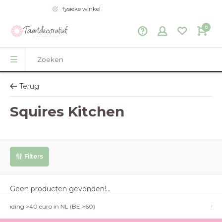
fysieke winkel
0
Terug
Squires Kitchen
Filters
Geen producten gevonden!...
g >40 euro in NL (BE >60)
fysieke