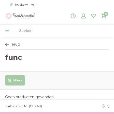
fysieke winkel
0
Terug
func
Filters
Geen producten gevonden!...
g >40 euro in NL (BE >60)
fysieke