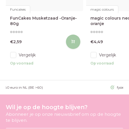
Funcakes
magic colours
FunCakes Musketzaad -Oranje-
magic colours ne
80g
oranje
€2,59
€4,49
Vergelijk
Vergelijk
Op voorraad
Op voorraad
g >40 euro in NL (BE >60)
fysieke
Wil je op de hoogte blijven?
Abonneer je op onze nieuwsbrief om op de hoogte
te blijven.