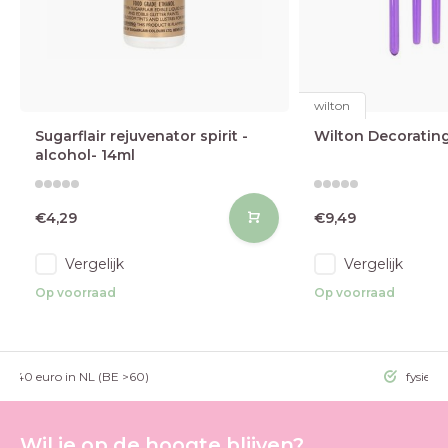
wilton
Sugarflair rejuvenator spirit -
Wilton Decorating
alcohol- 14ml
€4,29
€9,49
Vergelijk
Vergelijk
Op voorraad
Op voorraad
g >40 euro in NL (BE >60)
fysieke
Wil je op de hoogte blijven?