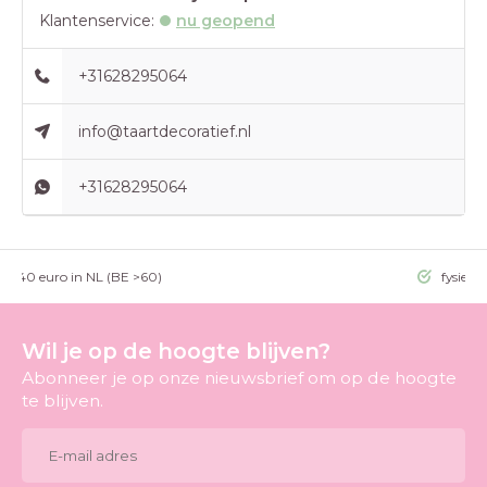
Klantenservice:
nu geopend
+31628295064
info@taartdecoratief.nl
+31628295064
g >40 euro in NL (BE >60)
fysieke
Wil je op de hoogte blijven?
Abonneer je op onze nieuwsbrief om op de hoogte
te blijven.