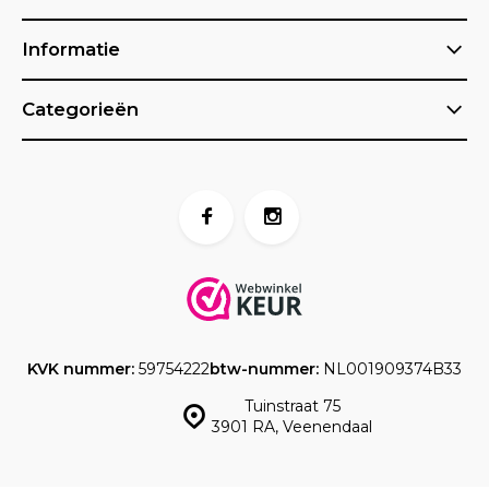
Informatie
Categorieën
KVK nummer:
59754222
btw-nummer:
NL001909374B33
Tuinstraat 75
3901 RA, Veenendaal