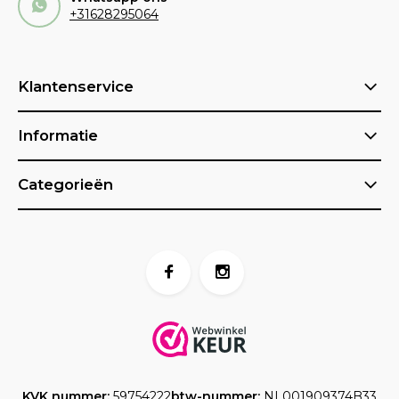
+31628295064
Klantenservice
Informatie
Categorieën
KVK nummer:
59754222
btw-nummer:
NL001909374B33