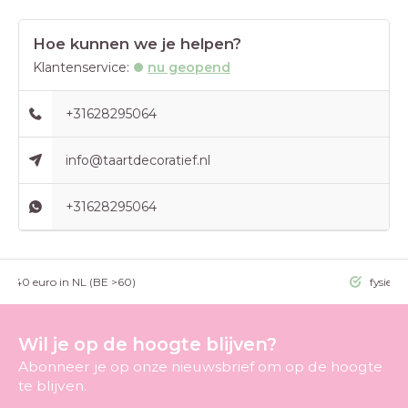
Hoe kunnen we je helpen?
Klantenservice:
nu geopend
+31628295064
info@taartdecoratief.nl
+31628295064
g >40 euro in NL (BE >60)
fysieke
Wil je op de hoogte blijven?
Abonneer je op onze nieuwsbrief om op de hoogte
te blijven.