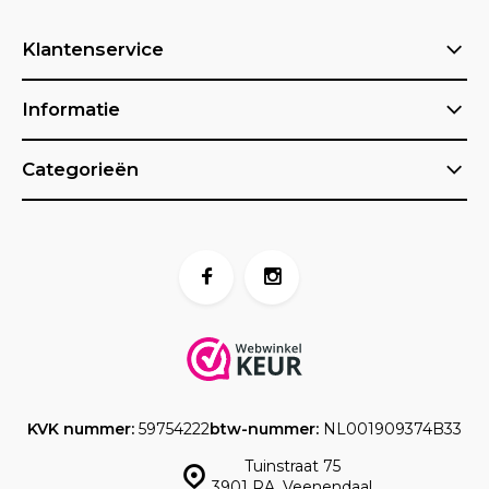
Klantenservice
Informatie
Categorieën
KVK nummer:
59754222
btw-nummer:
NL001909374B33
Tuinstraat 75
3901 RA, Veenendaal