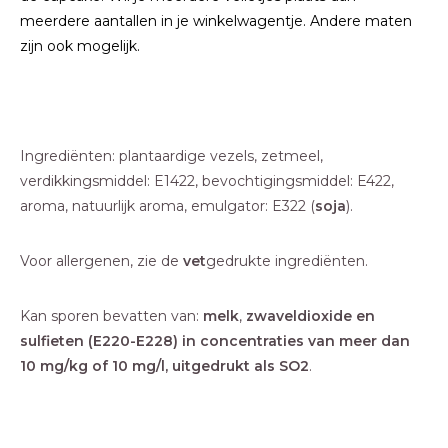
meerdere aantallen in je winkelwagentje. Andere maten
zijn ook mogelijk.
Ingrediënten: plantaardige vezels, zetmeel,
verdikkingsmiddel: E1422, bevochtigingsmiddel: E422,
aroma, natuurlijk aroma, emulgator: E322 (
soja
).
Voor allergenen, zie de
vet
gedrukte ingrediënten.
Kan sporen bevatten van:
melk
,
zwaveldioxide en
sulfieten (E220-E228) in concentraties van meer dan
10 mg/kg of 10 mg/l, uitgedrukt als SO2
.