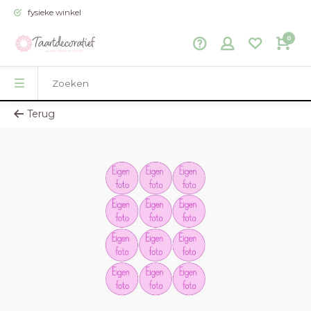
fysieke winkel
0
Terug