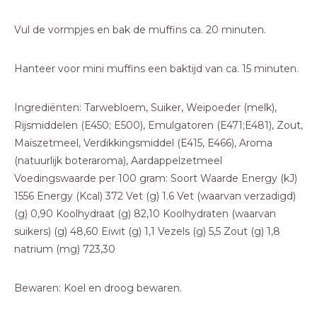
Vul de vormpjes en bak de muffins ca. 20 minuten.
Hanteer voor mini muffins een baktijd van ca. 15 minuten.
Ingrediënten: Tarwebloem, Suiker, Weipoeder (melk),
Rijsmiddelen (E450; E500), Emulgatoren (E471;E481), Zout,
Maïszetmeel, Verdikkingsmiddel (E415, E466), Aroma
(natuurlijk boteraroma), Aardappelzetmeel
Voedingswaarde per 100 gram: Soort Waarde Energy (kJ)
1556 Energy (Kcal) 372 Vet (g) 1.6 Vet (waarvan verzadigd)
(g) 0,90 Koolhydraat (g) 82,10 Koolhydraten (waarvan
suikers) (g) 48,60 Eiwit (g) 1,1 Vezels (g) 5,5 Zout (g) 1,8
natrium (mg) 723,30
Bewaren: Koel en droog bewaren.