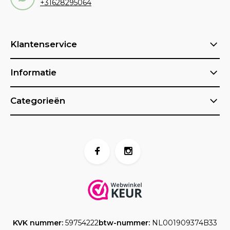
+31628295064
Klantenservice
Informatie
Categorieën
KVK nummer:
59754222
btw-nummer:
NL001909374B33