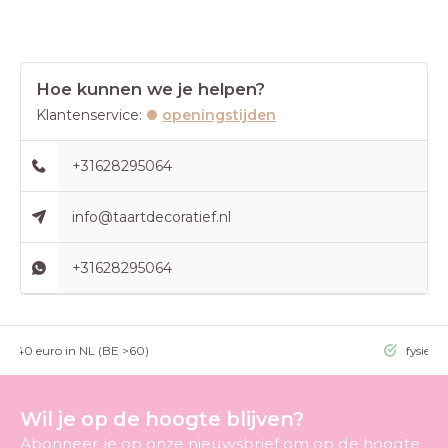
Hoe kunnen we je helpen?
Klantenservice:
openingstijden
+31628295064
info@taartdecoratief.nl
+31628295064
g >40 euro in NL (BE >60)
fysieke
Wil je op de hoogte blijven?
Abonneer je op onze nieuwsbrief om op de hoogte