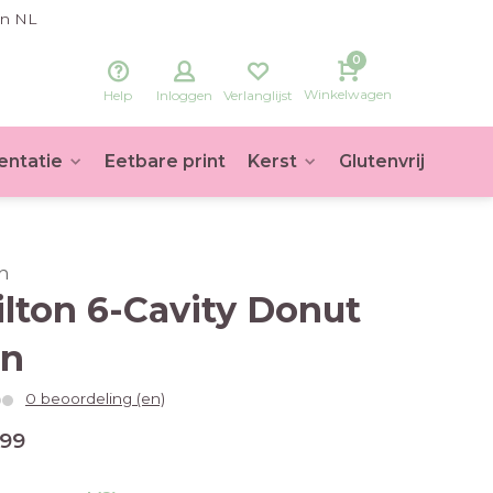
in NL
0
Winkelwagen
Help
Inloggen
Verlanglijst
entatie
Eetbare print
Kerst
Glutenvrij
Voet
n
lton 6-Cavity Donut
an
0 beoordeling (en)
,99