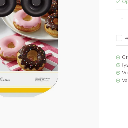
Op
-
V
Gr
fy
Vo
Va