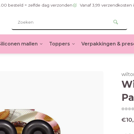
.00 besteld = zelfde dag verzonden
Vanaf 3,99 verzendkosten 
Siliconen mallen
Toppers
Verpakkingen & pres
wilto
Wi
P
€10