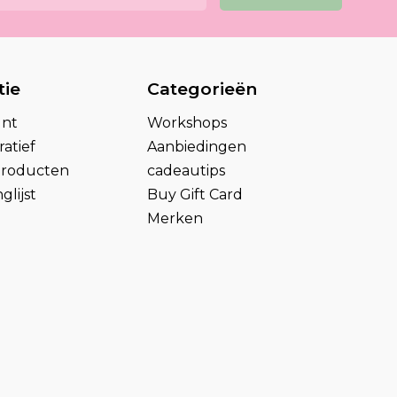
tie
Categorieën
unt
Workshops
atief
Aanbiedingen
 producten
cadeautips
glijst
Buy Gift Card
Merken