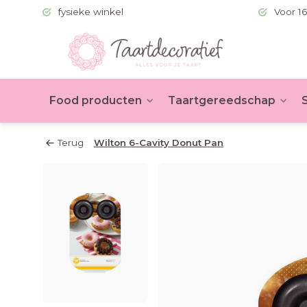
 (BE >60)
fysieke winkel
Voor 16
Food producten
Taartgereedschap
Terug
Wilton 6-Cavity Donut Pan