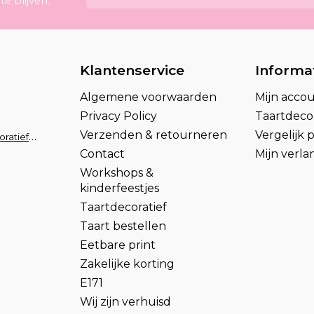
e blijven.
Klantenservice
Informa
Algemene voorwaarden
Mijn acco
Privacy Policy
Taartdecor
Verzenden & retourneren
Vergelijk
info@taartdecoratief.nl
Contact
Mijn verlan
Workshops &
kinderfeestjes
Taartdecoratief
Taart bestellen
Eetbare print
Zakelijke korting
E171
Wij zijn verhuisd