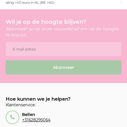
g >40 euro in NL (BE >60)
fysieke
Wil je op de hoogte blijven?
Abonneer je op onze nieuwsbrief om op de hoogte
te blijven.
Abonneer
Hoe kunnen we je helpen?
Klantenservice:
Bellen
+31628295064