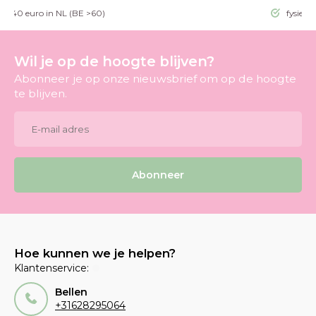
g >40 euro in NL (BE >60)
fysieke
Wil je op de hoogte blijven?
Abonneer je op onze nieuwsbrief om op de hoogte
te blijven.
Abonneer
Hoe kunnen we je helpen?
Klantenservice:
Bellen
+31628295064