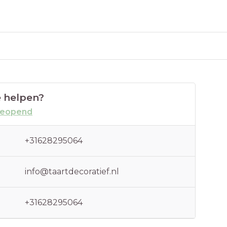
 helpen?
geopend
+31628295064
info@taartdecoratief.nl
+31628295064