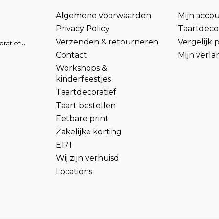
Algemene voorwaarden
Mijn acco
Privacy Policy
Taartdecor
Verzenden & retourneren
Vergelijk
info@taartdecoratief.nl
Contact
Mijn verlan
Workshops &
kinderfeestjes
Taartdecoratief
Taart bestellen
Eetbare print
Zakelijke korting
E171
Wij zijn verhuisd
Locations