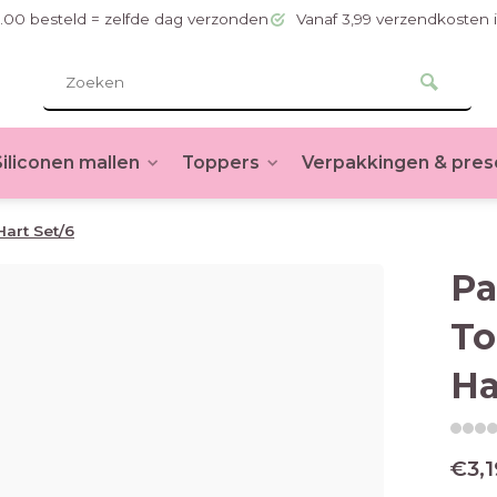
.00 besteld = zelfde dag verzonden
Vanaf 3,99 verzendkosten 
Siliconen mallen
Toppers
Verpakkingen & pres
art Set/6
Pa
To
Ha
€3,1