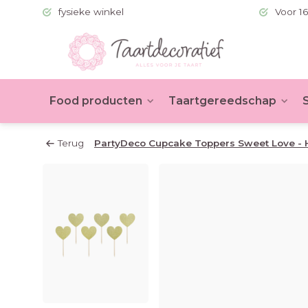
 (BE >60)
fysieke winkel
Voor 16
Food producten
Taartgereedschap
Terug
PartyDeco Cupcake Toppers Sweet Love - H