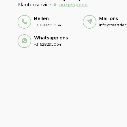
Klantenservice:
nu geopend
Bellen
Mail ons
+31628295064
Whatsapp ons
+31628295064