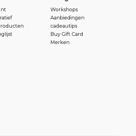
unt
Workshops
atief
Aanbiedingen
 producten
cadeautips
glijst
Buy Gift Card
Merken