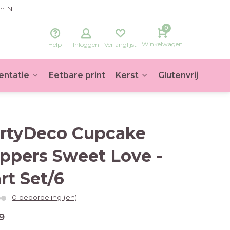
in NL
0
Winkelwagen
Help
Inloggen
Verlanglijst
entatie
Eetbare print
Kerst
Glutenvrij
Voet
rtyDeco Cupcake
ppers Sweet Love -
rt Set/6
0 beoordeling (en)
9