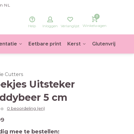
in NL
0
Winkelwagen
Help
Inloggen
Verlanglijst
entatie
Eetbare print
Kerst
Glutenvrij
Voet
ie Cutters
ekjes Uitsteker
ddybeer 5 cm
0 beoordeling (en)
99
ig mee te bestellen: