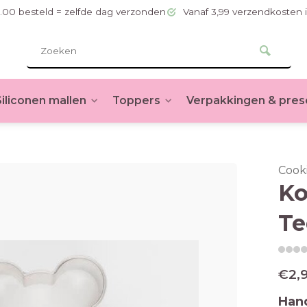
.00 besteld = zelfde dag verzonden
Vanaf 3,99 verzendkosten 
Siliconen mallen
Toppers
Verpakkingen & pres
Cook
Ko
Te
€2,
Hand