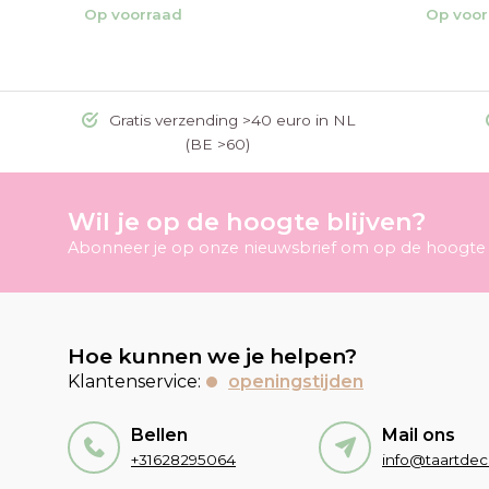
Op voorraad
Op voor
Gratis verzending >40 euro in NL
(BE >60)
Wil je op de hoogte blijven?
Abonneer je op onze nieuwsbrief om op de hoogte t
Hoe kunnen we je helpen?
Klantenservice:
openingstijden
Bellen
Mail ons
+31628295064