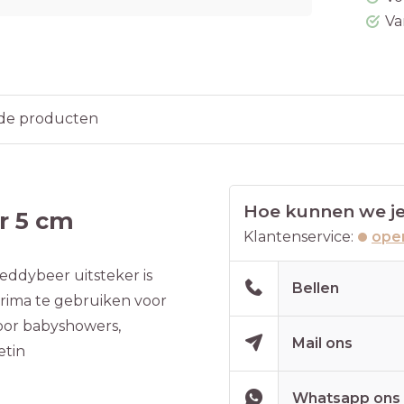
Va
de producten
Hoe kunnen we je
r 5 cm
Klantenservice:
open
eddybeer uitsteker is
Bellen
prima te gebruiken voor
oor babyshowers,
Mail ons
etin
Whatsapp ons