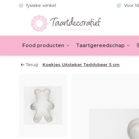
 (BE >60)
fysieke winkel
Voor 16
Food producten
Taartgereedschap
Terug
Koekjes Uitsteker Teddybeer 5 cm