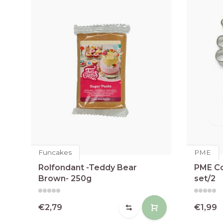
Funcakes
PME
Rolfondant -Teddy Bear
PME Co
Brown- 250g
set/2
€2,79
€1,99