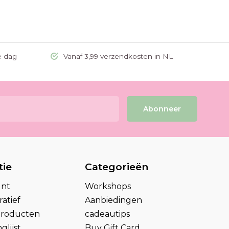
e dag
Vanaf 3,99 verzendkosten in NL
Abonneer
tie
Categorieën
unt
Workshops
atief
Aanbiedingen
 producten
cadeautips
glijst
Buy Gift Card