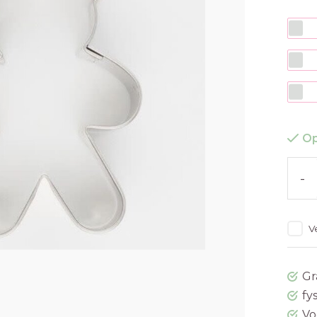
Op
-
V
Gr
fy
Vo