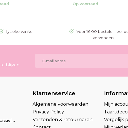
raad
Op voorraad
fysieke winkel
Voor 16.00 besteld = zelfd
verzonden
e blijven.
Klantenservice
Informa
Algemene voorwaarden
Mijn acco
Privacy Policy
Taartdecor
Verzenden & retourneren
Vergelijk
info@taartdecoratief.nl
Contact
Mijn verlan