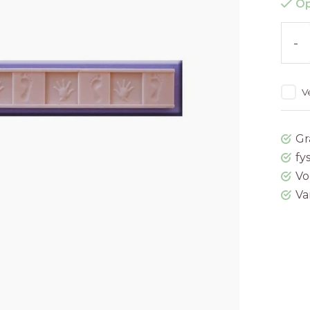
Op
-
V
Gr
fy
Vo
Va