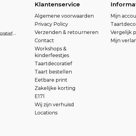
Klantenservice
Informa
Algemene voorwaarden
Mijn acco
Privacy Policy
Taartdecor
Verzenden & retourneren
Vergelijk
info@taartdecoratief.nl
Contact
Mijn verlan
Workshops &
kinderfeestjes
Taartdecoratief
Taart bestellen
Eetbare print
Zakelijke korting
E171
Wij zijn verhuisd
Locations