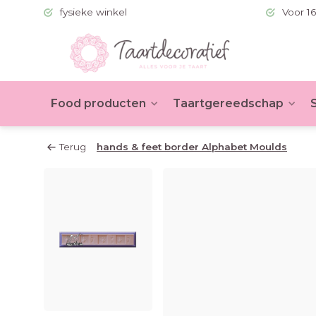
 (BE >60)
fysieke winkel
Voor 16
Food producten
Taartgereedschap
Terug
hands & feet border Alphabet Moulds