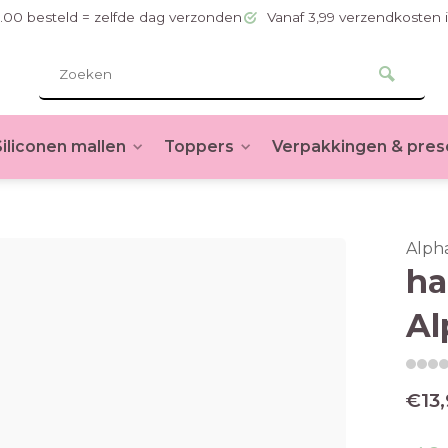
.00 besteld = zelfde dag verzonden
Vanaf 3,99 verzendkosten 
Siliconen mallen
Toppers
Verpakkingen & pres
Alph
ha
Al
€13,