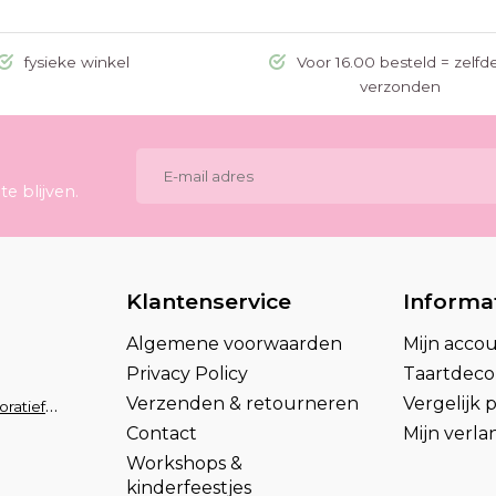
fysieke winkel
Voor 16.00 besteld = zelfd
verzonden
e blijven.
Klantenservice
Informa
Algemene voorwaarden
Mijn acco
Privacy Policy
Taartdecor
Verzenden & retourneren
Vergelijk
info@taartdecoratief.nl
Contact
Mijn verlan
Workshops &
kinderfeestjes