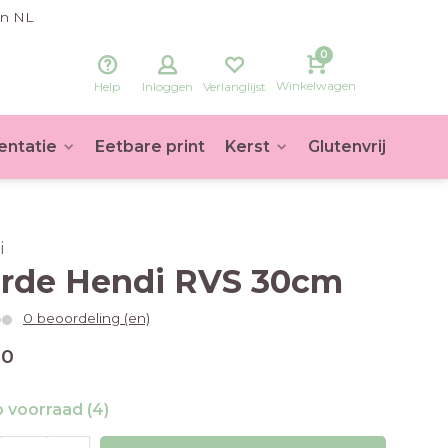
in NL
0
Winkelwagen
Help
Inloggen
Verlanglijst
entatie
Eetbare print
Kerst
Glutenvrij
Voet
i
rde Hendi RVS 30cm
0 beoordeling (en)
20
 voorraad (4)