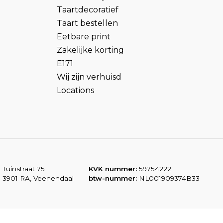
Taartdecoratief
Taart bestellen
Eetbare print
Zakelijke korting
E171
Wij zijn verhuisd
Locations
Tuinstraat 75
KVK nummer:
59754222
3901 RA, Veenendaal
btw-nummer:
NL001909374B33