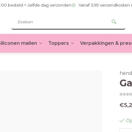
.00 besteld = zelfde dag verzonden
Vanaf 3,99 verzendkosten 
Siliconen mallen
Toppers
Verpakkingen & pres
hend
Ga
€5,
Op