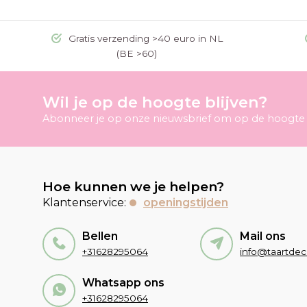
Gratis verzending >40 euro in NL
(BE >60)
Wil je op de hoogte blijven?
Abonneer je op onze nieuwsbrief om op de hoogte t
Hoe kunnen we je helpen?
Klantenservice:
openingstijden
Bellen
Mail ons
+31628295064
Whatsapp ons
+31628295064