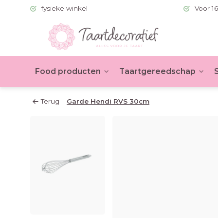
 (BE >60)
fysieke winkel
Voor 16
Food producten
Taartgereedschap
Terug
Garde Hendi RVS 30cm