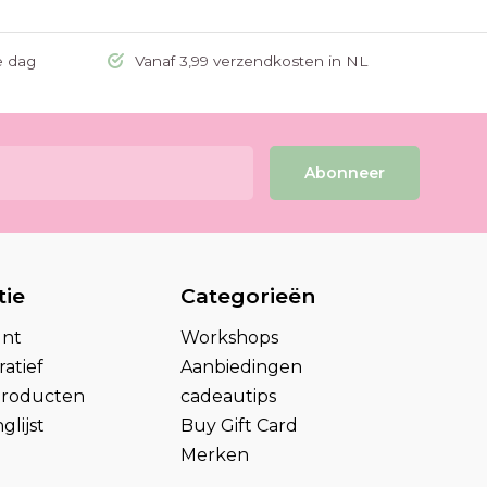
e dag
Vanaf 3,99 verzendkosten in NL
Abonneer
tie
Categorieën
unt
Workshops
atief
Aanbiedingen
 producten
cadeautips
glijst
Buy Gift Card
Merken