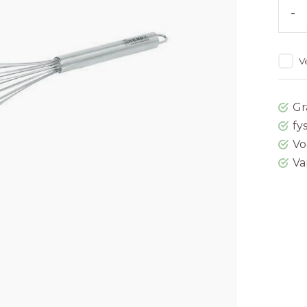
-
V
Gr
fy
Vo
Va