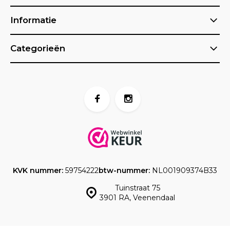
Informatie
Categorieën
KVK nummer:
59754222
btw-nummer:
NL001909374B33
Tuinstraat 75
3901 RA, Veenendaal