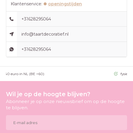
Klantenservice:
openingstijden
+31628295064
info@taartdecoratief.nl
+31628295064
g >40 euro in NL (BE >60)
fysieke
Wil je op de hoogte blijven?
Abonneer je op onze nieuwsbrief om op de hoogte
te blijven.