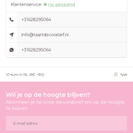
Klantenservice:
nu geopend
+31628295064
info@taartdecoratief.nl
+31628295064
g >40 euro in NL (BE >60)
fysieke
Wil je op de hoogte blijven?
Abonneer je op onze nieuwsbrief om op de hoogte
te blijven.