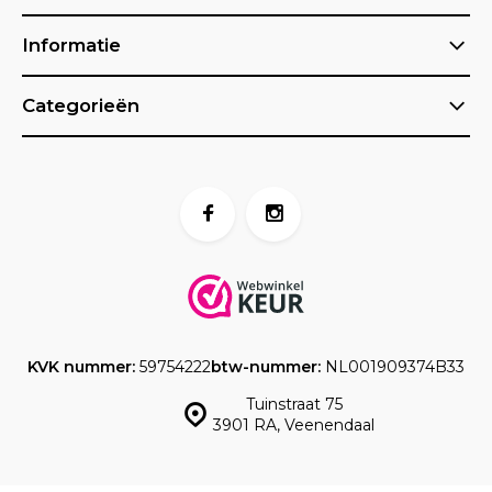
Informatie
Categorieën
KVK nummer:
59754222
btw-nummer:
NL001909374B33
Tuinstraat 75
3901 RA, Veenendaal