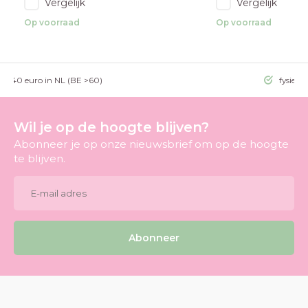
Vergelijk
Vergelijk
Op voorraad
Op voorraad
g >40 euro in NL (BE >60)
fysieke
Wil je op de hoogte blijven?
Abonneer je op onze nieuwsbrief om op de hoogte
te blijven.
Abonneer