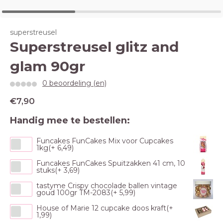
superstreusel
Superstreusel glitz and
glam 90gr
0 beoordeling (en)
€7,90
Handig mee te bestellen:
Funcakes FunCakes Mix voor Cupcakes
1kg(+ 6,49)
Funcakes FunCakes Spuitzakken 41 cm, 10
stuks(+ 3,69)
tastyme Crispy chocolade ballen vintage
goud 100gr TM-2083(+ 5,99)
House of Marie 12 cupcake doos kraft(+
1,99)