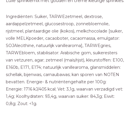
Luxe sprinklemix met gouden en creme kleurige sprinkles.
Ingrediënten: Suiker, TARWEzetmeel, dextrose,
aardappelzetmeel, glucosestroop, zonnebloemolie,
rijstmeel, plantaardige olie (kokos), melkchocolade [suiker,
volle MELKpoeder, cacaoboter, cacaomassa, emulgator:
SOJAlecithine, natuurlijk vanillearoma], TARWEgries,
TARWEbloem, stabilisator: Arabische gom, suikeresters
van vetzuren, agar; zetmeel (maïs/rijst), kleurstoffen: E100,
E160b, E171, E174; natuurlijk vanillearoma, glansmiddelen:
schellak, bijenwas, carnaubawas; kan sporen van NOTEN
bevatten. Energie- & nutriëntengehalte per 100g:
Energie: 1716 kJ/405 kcal; Vet: 3,1g, waarvan verzadigd vet:
1,4g; Koolhydraten: 93,4g, waarvan suiker: 84,3g; Eiwit:
0,8g; Zout: <1g.