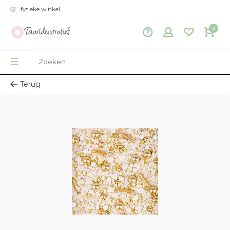
fysieke winkel
0
Terug