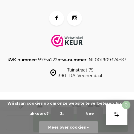
KVK nummer:
59754222
btw-nummer:
NL001909374B33
Tuinstraat 75
3901 RA, Veenendaal
Wij slaan cookies op om onze website te verbeteren. Is dat
0
Vergelijk
Start
akkoord?
Ja
Nee
product
© www.taartdecoratief.nl -
Powered by
emarkable
-
Sitemap
Toevoegen
U
Verwijder
Meer over cookies »
heeft
alle
producten