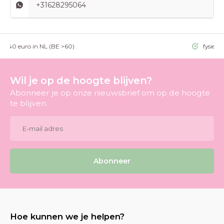
+31628295064
g >40 euro in NL (BE >60)
fysieke
Wil je op de hoogte blijven?
Abonneer je op onze nieuwsbrief om op de hoogte
te blijven.
Abonneer
Hoe kunnen we je helpen?