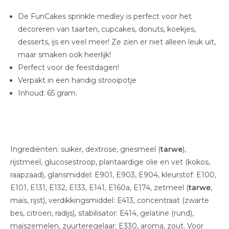
De FunCakes sprinkle medley is perfect voor het
decoreren van taarten, cupcakes, donuts, koekjes,
desserts, ijs en veel meer! Ze zien er niet alleen leuk uit,
maar smaken ook heerlijk!
Perfect voor de feestdagen!
Verpakt in een handig strooipotje
Inhoud: 65 gram.
Ingrediënten: suiker, dextrose, griesmeel (
tarwe
),
rijstmeel, glucosestroop, plantaardige olie en vet (kokos,
raapzaad), glansmiddel: E901, E903, E904, kleurstof: E100,
E101, E131, E132, E133, E141, E160a, E174, zetmeel (
tarwe
,
maïs, rijst), verdikkingsmiddel: E413, concentraat (zwarte
bes, citroen, radijs), stabilisator: E414, gelatine (rund),
maiszemelen, zuurteregelaar: E330, aroma, zout. Voor