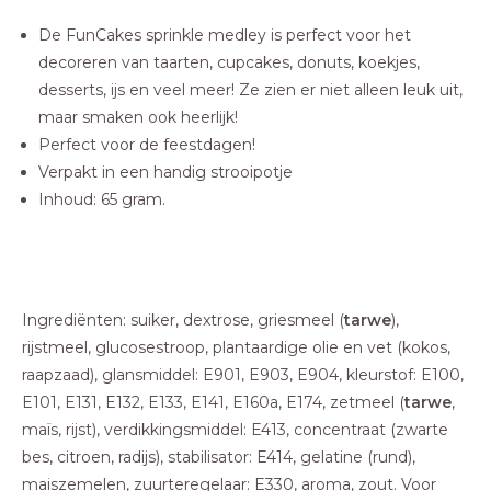
De FunCakes sprinkle medley is perfect voor het
decoreren van taarten, cupcakes, donuts, koekjes,
desserts, ijs en veel meer! Ze zien er niet alleen leuk uit,
maar smaken ook heerlijk!
Perfect voor de feestdagen!
Verpakt in een handig strooipotje
Inhoud: 65 gram.
Ingrediënten: suiker, dextrose, griesmeel (
tarwe
),
rijstmeel, glucosestroop, plantaardige olie en vet (kokos,
raapzaad), glansmiddel: E901, E903, E904, kleurstof: E100,
E101, E131, E132, E133, E141, E160a, E174, zetmeel (
tarwe
,
maïs, rijst), verdikkingsmiddel: E413, concentraat (zwarte
bes, citroen, radijs), stabilisator: E414, gelatine (rund),
maiszemelen, zuurteregelaar: E330, aroma, zout. Voor