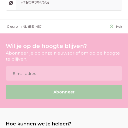
+31628295064
g >40 euro in NL (BE >60)
fysieke
Wil je op de hoogte blijven?
Abonneer je op onze nieuwsbrief om op de hoogte
te blijven.
Abonneer
Hoe kunnen we je helpen?