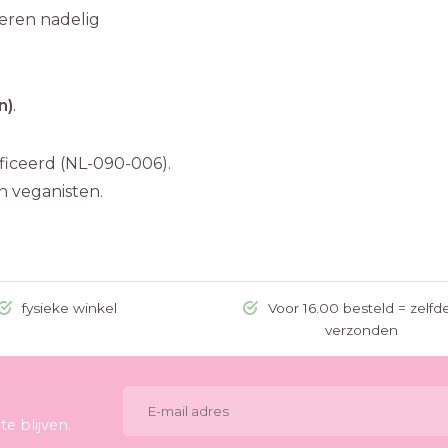
deren nadelig
n)
.
ificeerd (NL-090-006).
n veganisten.
fysieke winkel
Voor 16.00 besteld = zelfd
verzonden
e blijven.