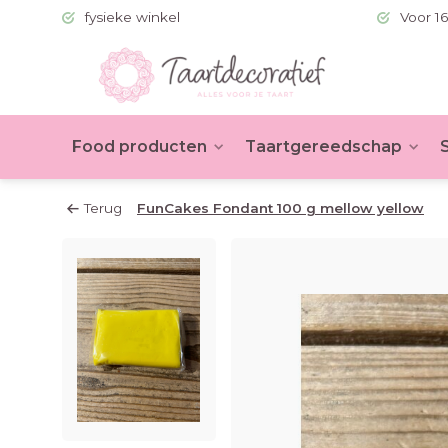
 (BE >60)
fysieke winkel
Voor 16
Food producten
Taartgereedschap
Terug
FunCakes Fondant 100 g mellow yellow