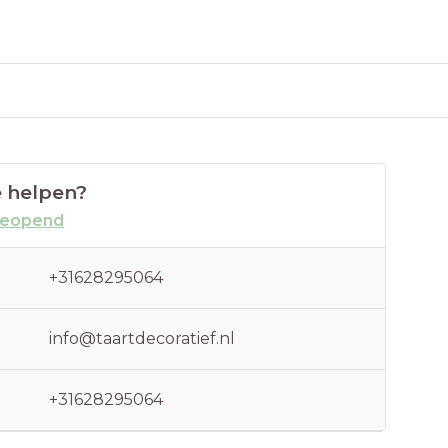
 helpen?
geopend
+31628295064
info@taartdecoratief.nl
+31628295064