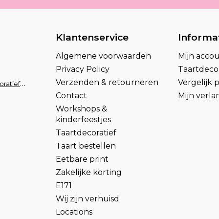
Klantenservice
Informa
Algemene voorwaarden
Mijn acco
Privacy Policy
Taartdecor
Verzenden & retourneren
Vergelijk
info@taartdecoratief.nl
Contact
Mijn verlan
Workshops &
kinderfeestjes
Taartdecoratief
Taart bestellen
Eetbare print
Zakelijke korting
E171
Wij zijn verhuisd
Locations