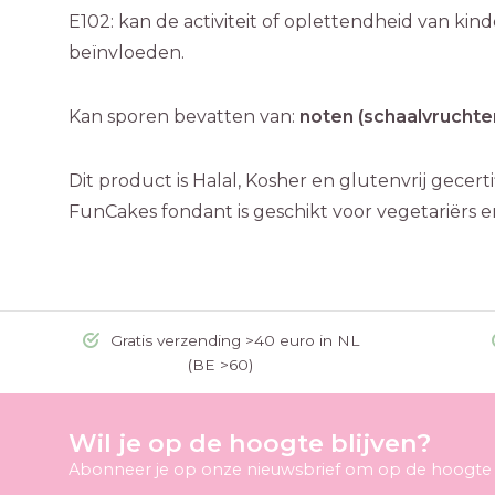
E102: kan de activiteit of oplettendheid van kin
beïnvloeden.
Kan sporen bevatten van:
noten (schaalvruchte
Dit product is Halal, Kosher en glutenvrij gecert
FunCakes fondant is geschikt voor vegetariërs e
Gratis verzending >40 euro in NL
(BE >60)
Wil je op de hoogte blijven?
Abonneer je op onze nieuwsbrief om op de hoogte t