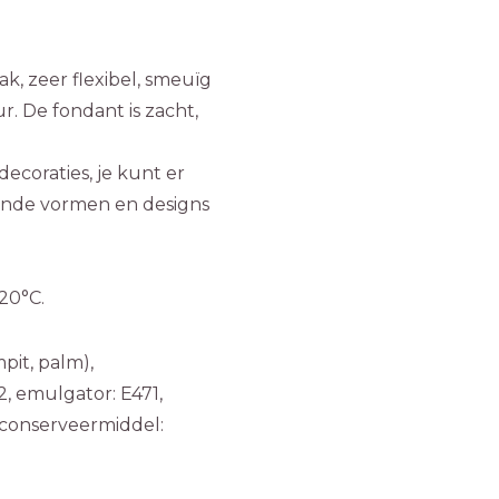
k, zeer flexibel, smeuïg
ur. De fondant is zacht,
ecoraties, je kunt er
lende vormen en designs
20°C.
pit, palm),
, emulgator: E471,
, conserveermiddel: