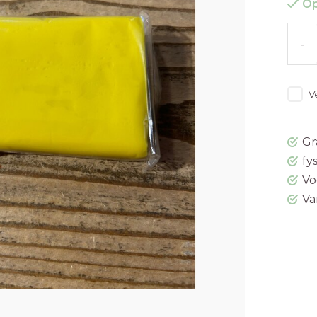
Op
-
V
Gr
fy
Vo
Va