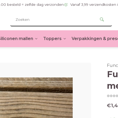
.00 besteld = zelfde dag verzonden
Vanaf 3,99 verzendkosten 
Siliconen mallen
Toppers
Verpakkingen & pres
Func
Fu
me
€1,