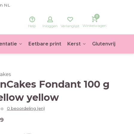
in NL
0
Winkelwagen
Help
Inloggen
Verlanglijst
entatie
Eetbare print
Kerst
Glutenvrij
Voet
akes
nCakes Fondant 100 g
llow yellow
0 beoordeling (en)
49