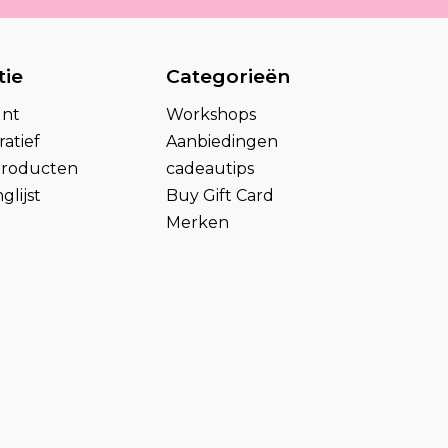
tie
Categorieën
unt
Workshops
atief
Aanbiedingen
 producten
cadeautips
glijst
Buy Gift Card
Merken