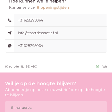
Hoe kunnen we je helpen?
Klantenservice:
openingstijden
+31628295064
info@taartdecoratief.nl
+31628295064
g >40 euro in NL (BE >60)
fysieke
Wil je op de hoogte blijven?
Abonneer je op onze nieuwsbrief om op de hoogte
te blijven.