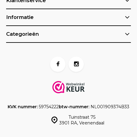
Klantenservice
Informatie
Categorieën
KVK nummer:
59754222
btw-nummer:
NL001909374B33
Tuinstraat 75
3901 RA, Veenendaal