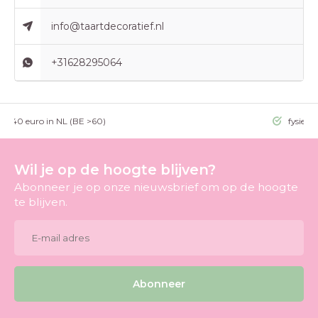
info@taartdecoratief.nl
+31628295064
g >40 euro in NL (BE >60)
fysieke
Wil je op de hoogte blijven?
Abonneer je op onze nieuwsbrief om op de hoogte
te blijven.
Abonneer