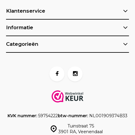
Klantenservice
Informatie
Categorieën
KVK nummer:
59754222
btw-nummer:
NL001909374B33
Tuinstraat 75
3901 RA, Veenendaal