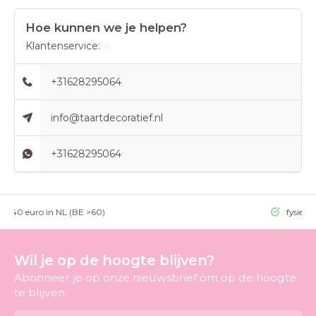
Hoe kunnen we je helpen?
Klantenservice:
+31628295064
info@taartdecoratief.nl
+31628295064
g >40 euro in NL (BE >60)
fysieke
Wil je op de hoogte blijven?
Abonneer je op onze nieuwsbrief om op de hoogte
te blijven.