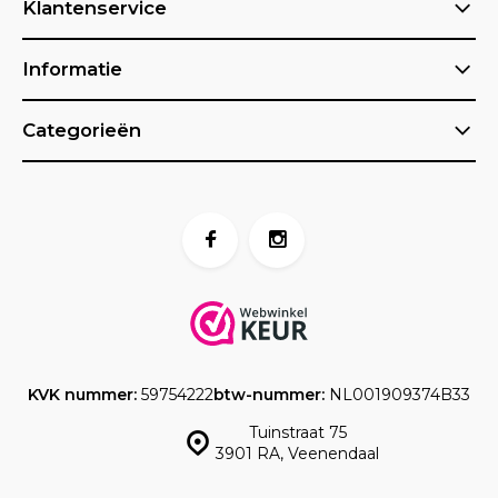
Klantenservice
Informatie
Categorieën
KVK nummer:
59754222
btw-nummer:
NL001909374B33
Tuinstraat 75
3901 RA, Veenendaal