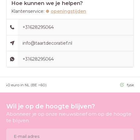
Hoe kunnen we je helpen?
Klantenservice:
openingstijden
+31628295064
info@taartdecoratief.nl
+31628295064
g >40 euro in NL (BE >60)
fysieke
Wil je op de hoogte blijven?
Abonneer je op onze nieuwsbrief om op de hoogte
te blijven.