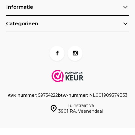
Informatie
Categorieën
KVK nummer:
59754222
btw-nummer:
NL001909374B33
Tuinstraat 75
3901 RA, Veenendaal