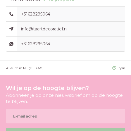
+31628295064
info@taartdecoratief.nl
+31628295064
g >40 euro in NL (BE >60)
fysieke
Wil je op de hoogte blijven?
Abonneer je op onze nieuwsbrief om op de hoogte
te blijven.