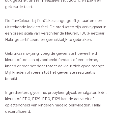
ook geschikt om te meebakken tot 200°C en bak een
gekleurde taart.
De FunColours bij FunCakes range geeft je taarten een
uitstekende look en feel. De producten zijn verkrijgbaar in
een breed scala van verschillende kleuren, 100% eetbaar,
Halal gecertificeerd en gemakkelijk te gebruiken.
Gebruiksaanwijzing: voeg de gewenste hoeveelheid
kleurstof toe aan bijvoorbeeld fondant of een crème,
kneed or roer het door totdat de kleur zich goed mengt.
Blijf kneden of roeren tot het gewenste resultaat is
bereikt.
Ingrediënten: glycerine, propyleenglycol, emulgator: E551,
kleurstof: E110, E129. E110, E129 kan de activiteit of
oplettendheid van kinderen nadelig beïnvloeden. Halal
gecertificeerd.