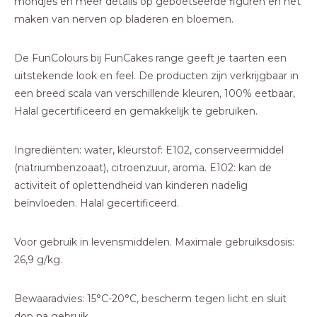
mondjes en meer details op geboetseerde figuren en het
maken van nerven op bladeren en bloemen.
De FunColours bij FunCakes range geeft je taarten een
uitstekende look en feel. De producten zijn verkrijgbaar in
een breed scala van verschillende kleuren, 100% eetbaar,
Halal gecertificeerd en gemakkelijk te gebruiken.
Ingrediënten: water, kleurstof: E102, conserveermiddel
(natriumbenzoaat), citroenzuur, aroma. E102: kan de
activiteit of oplettendheid van kinderen nadelig
beïnvloeden. Halal gecertificeerd.
Voor gebruik in levensmiddelen. Maximale gebruiksdosis:
26,9 g/kg.
Bewaaradvies: 15°C-20°C, bescherm tegen licht en sluit
dop na gebruik.