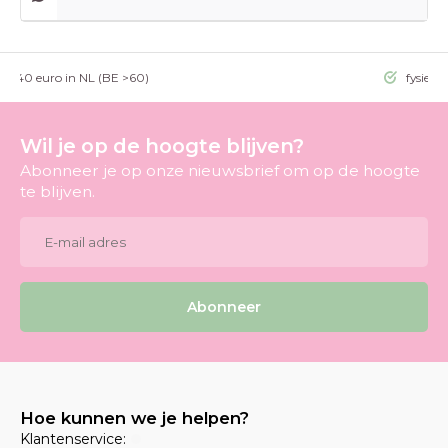
g >40 euro in NL (BE >60)
fysieke
Wil je op de hoogte blijven?
Abonneer je op onze nieuwsbrief om op de hoogte
te blijven.
Abonneer
Hoe kunnen we je helpen?
Klantenservice: