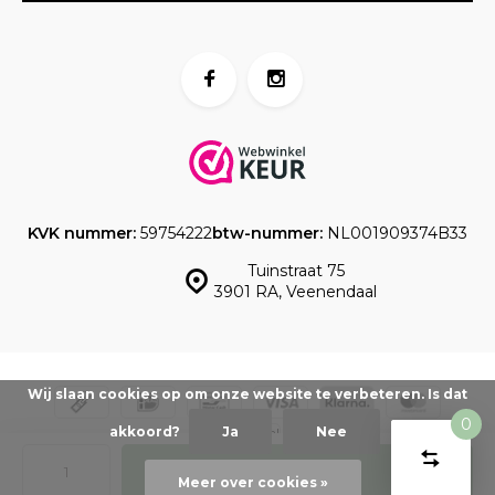
KVK nummer:
59754222
btw-nummer:
NL001909374B33
Tuinstraat 75
3901 RA, Veenendaal
Wij slaan cookies op om onze website te verbeteren. Is dat
0
akkoord?
Ja
Nee
Vergelijk
© www.taartdecoratief.nl -
Powered by
emarkable
-
Sitemap
Start
Toevoegen
product
Meer over cookies »