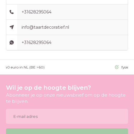
+31628295064
info@taartdecoratief.nl
+31628295064
g >40 euro in NL (BE >60)
fysieke
Wil je op de hoogte blijven?
Abonneer je op onze nieuwsbrief om op de hoogte
te blijven.