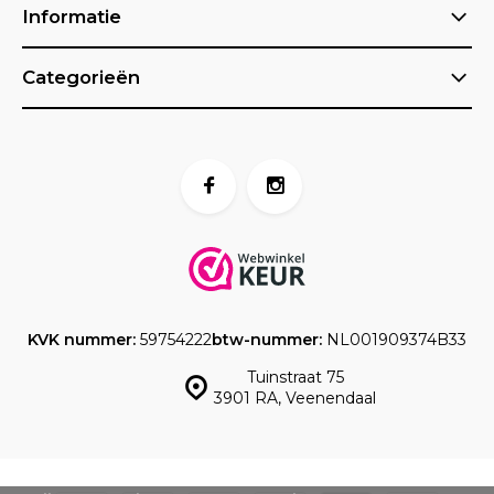
Informatie
Categorieën
KVK nummer:
59754222
btw-nummer:
NL001909374B33
Tuinstraat 75
3901 RA, Veenendaal