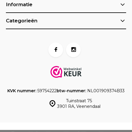
Informatie
Categorieën
KVK nummer:
59754222
btw-nummer:
NL001909374B33
Tuinstraat 75
3901 RA, Veenendaal