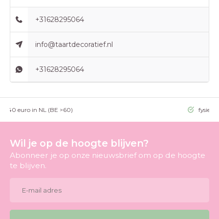
+31628295064
info@taartdecoratief.nl
+31628295064
g >40 euro in NL (BE >60)
fysieke
Wil je op de hoogte blijven?
Abonneer je op onze nieuwsbrief om op de hoogte
te blijven.