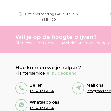
Gratis verzending >40 euro in NL
(BE >60)
Wil je op de hoogte blijven?
Abonneer je op onze nieuwsbrief om op de hoogte t
Hoe kunnen we je helpen?
Klantenservice:
nu geopend
Bellen
Mail ons
+31628295064
Whatsapp ons
+31628295064