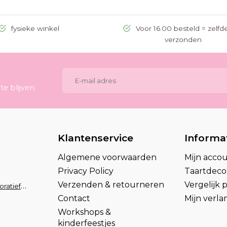
fysieke winkel
Voor 16.00 besteld = zelfd
verzonden
e blijven.
Klantenservice
Informa
Algemene voorwaarden
Mijn acco
Privacy Policy
Taartdecor
Verzenden & retourneren
Vergelijk
info@taartdecoratief.nl
Contact
Mijn verlan
Workshops &
kinderfeestjes