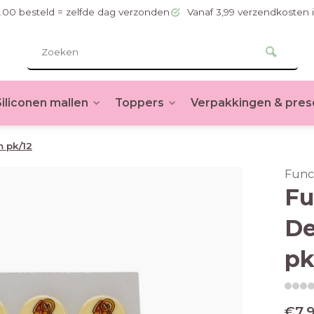
.00 besteld = zelfde dag verzonden
Vanaf 3,99 verzendkosten 
Siliconen mallen
Toppers
Verpakkingen & pres
m pk/12
Func
Fu
De
pk
€7,