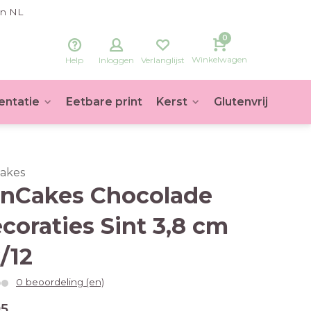
in NL
0
Winkelwagen
Help
Inloggen
Verlanglijst
entatie
Eetbare print
Kerst
Glutenvrij
Voet
akes
nCakes Chocolade
coraties Sint 3,8 cm
/12
0 beoordeling (en)
95