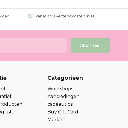
e dag
Vanaf 3,99 verzendkosten in NL
Abonneer
tie
Categorieën
unt
Workshops
atief
Aanbiedingen
 producten
cadeautips
glijst
Buy Gift Card
Merken