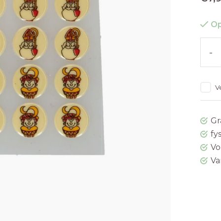
Op
-
V
Gr
fy
Vo
Va