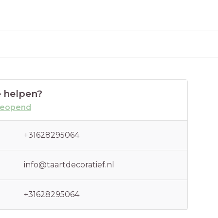
 helpen?
geopend
+31628295064
info@taartdecoratief.nl
+31628295064