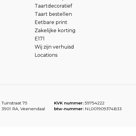
Taartdecoratief
Taart bestellen
Eetbare print
Zakelijke korting
E171
Wij zijn verhuisd
Locations
Tuinstraat 75
KVK nummer:
59754222
3901 RA, Veenendaal
btw-nummer:
NL001909374B33