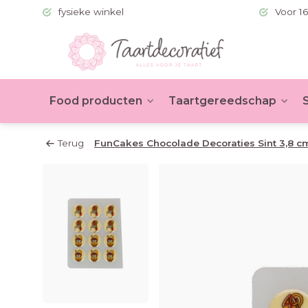
 (BE >60)
fysieke winkel
Voor 16
Food producten
Taartgereedschap
Terug
FunCakes Chocolade Decoraties Sint 3,8 c