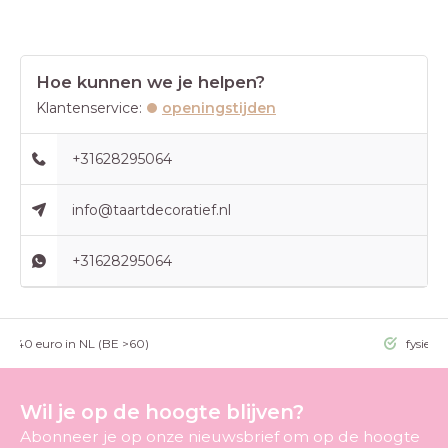
Hoe kunnen we je helpen?
Klantenservice:
openingstijden
+31628295064
info@taartdecoratief.nl
+31628295064
g >40 euro in NL (BE >60)
fysieke
Wil je op de hoogte blijven?
Abonneer je op onze nieuwsbrief om op de hoogte