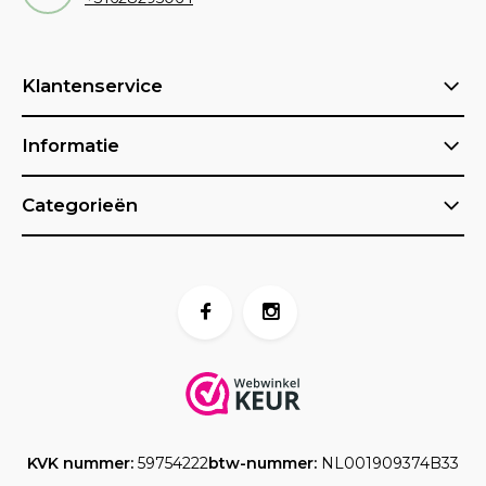
Klantenservice
Informatie
Categorieën
KVK nummer:
59754222
btw-nummer:
NL001909374B33